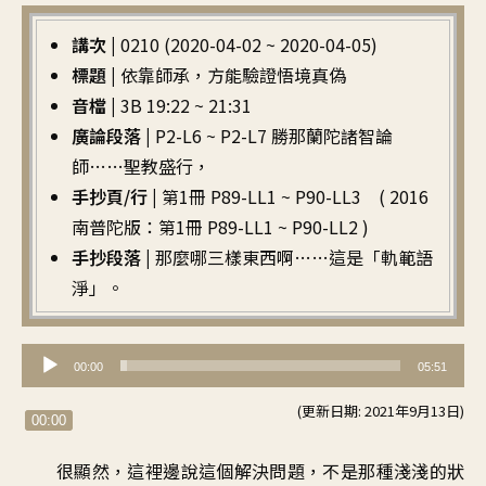
講次 |
0210 (2020-04-02 ~ 2020-04-05)
標題 |
依靠師承，方能驗證悟境真偽
音檔 |
3B 19:22 ~ 21:31
廣論段落 |
P2-L6 ~ P2-L7 勝那蘭陀諸智論
師……聖教盛行，
手抄頁/行 |
第1冊 P89-LL1 ~ P90-LL3 ( 2016
南普陀版：第1冊 P89-LL1 ~ P90-LL2 )
手抄段落 |
那麼哪三樣東西啊……這是「軌範語
淨」。
音
00:00
05:51
訊
(更新日期: 2021年9月13日)
播
00:00
放
很顯然，這裡邊說這個解決問題，不是那種淺淺的狀
器