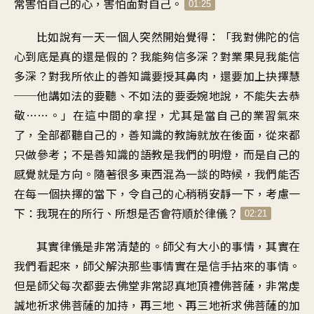
常害怕自己的心，害怕面對自己。
01:25
比如說有一天一個人突然開始覺得：「我對佛陀的信
心到底是真的還是假的？我能夠信多深？對業果見我能信
多深？對我所依止的善知識要授其鼻肉，還要加上抉擇慧
──他講如法的要聽、不如法的要委婉地說，不能失去恭
敬……。」在這中間的拿捏，尤其是當自己的業習氣來
了，全部都聽自己的，善知識的教誨就放在後面，從來都
只做參考；不是善知識的語教是我們的明燈，而是自己的
感覺就是方向。隨著很多東西混為一談的時候，我們能否
在每一個抉擇的當下，令自己的心稍稍安靜一下，考慮一
下：我現在的所行、所想是否會符順於律儀？
02:21
其實律儀是非常清楚的。師父有大小的事情，其實在
我們看起來，師父解決那些事情實在是信手拈來的事情。
但是師父每次都要去佛堂非常認真地頂禮佛菩薩，非常虔
誠地祈求佛菩薩的加持，再三地、再三地祈求佛菩薩的加