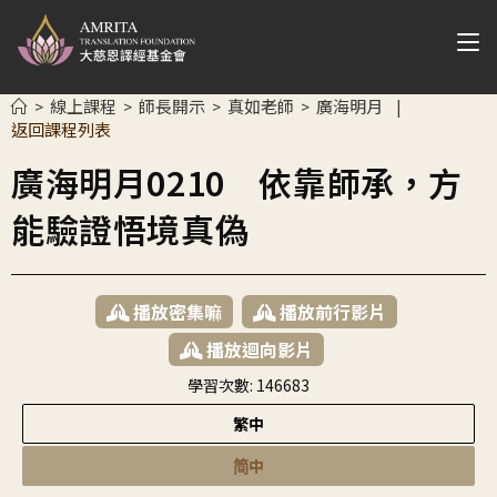
線上課程
師長開示
真如老師
廣海明月
>
>
>
>
|
返回課程列表
廣海明月0210 依靠師承，方
能驗證悟境真偽
播放密集嘛
播放前行影片
播放迴向影片
學習次數:
146683
繁中
简中