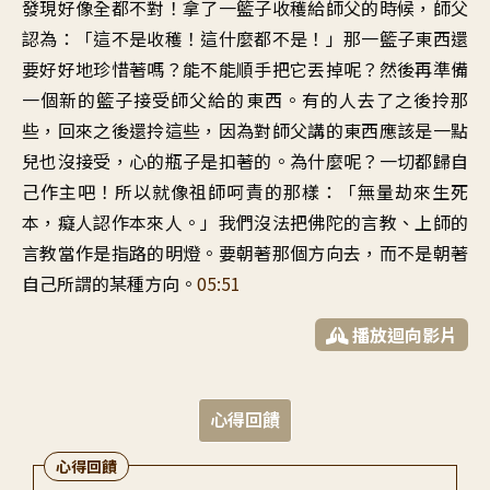
發現好像全都不對！拿了一籃子收穫給師父的時候，師父
認為：「這不是收穫！這什麼都不是！」那一籃子東西還
要好好地珍惜著嗎？能不能順手把它丟掉呢？然後再準備
一個新的籃子接受師父給的東西。有的人去了之後拎那
些，回來之後還拎這些，因為對師父講的東西應該是一點
兒也沒接受，心的瓶子是扣著的。為什麼呢？一切都歸自
己作主吧！所以就像祖師呵責的那樣：「無量劫來生死
本，癡人認作本來人。」我們沒法把佛陀的言教、上師的
言教當作是指路的明燈。要朝著那個方向去，而不是朝著
自己所謂的某種方向。
05:51
播放迴向影片
心得回饋
心得回饋