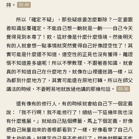
持。
02:49
所以「確定不疑」，那些疑惑要怎麼斷除？一定要跟
善知識反覆確定。不能自己想一齣就是一齣──自己今天
覺得見到本尊了！欸，這好像是什麼什麼悟境。然後明天
有的人就會想一點事情就突然覺得自己好像證空性了！其
實可能是什麼還不知道，連空性的正見也沒有獲得，離證
悟不知道差多遠呢！所以不學教理、不跟著善知識，就會
真的不知道自己在什麼地方。就像在山裡邊迷路一樣，以
為都到什麼地方了，其實可能還在原地打轉。所以在師父
講法的時候，不要輕易地就放過他講的那幾句話。
03:36
還有像有的修行人，有的時候就會給自己下一個定義
說：「我不行啊！我不能修行了！總結一下這幾年我也沒
有什麼進展。」就給自己貼個標籤，馬上下個定義，好像
把自己無量劫來的善根都看到了一樣，好像看穿了自己八
萬大劫的善，就確定自己是不能修行了，然後就朝著不能