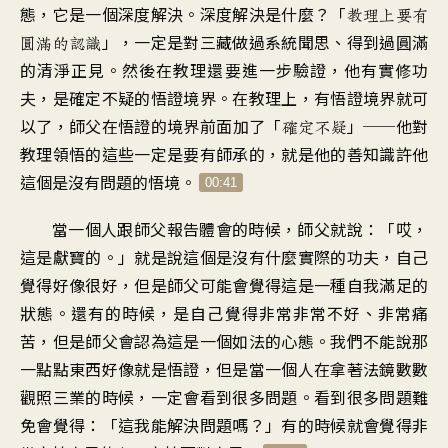
態，它是一個深度解決。深度解決是什麼？「
教理上要有
」，一定是對三藏做過系統聞思、得到過圓滿
圓滿的認識
的清淨正見。然後在教理還要進一步驗證，他有實修功
夫，是確定不疑的悟證境界。在教理上，有悟證境界就可
以了，師父在悟證的境界前面加了「
」──他對
確定不疑
教理領悟的這些一定是要有師承的，就是他的善知識許他
這個是沒有問題的悟境。
00:41
當一個人跟師父報告體會的時候，師父就說：「哎，
這是獻寶的。」就是說這個是沒有什麼實際的功夫，自己
覺得好像很好，但是師父可能會覺得這是一種自我滿足的
狀態。還有的時候，是自己覺得非常非常不好、非常痛
苦，但是師父會認為這是一個如法的心態。我們不能說那
一點點東西好像就是悟證，但是當一個人在拿著法鏡數數
觀照三業的時候，一定會看到很多問題。看到很多問題難
免會覺得：「這我能解決問題嗎？」有的時候就會覺得非