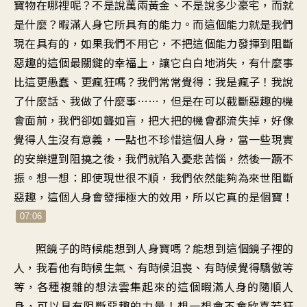
寶物在哪裡呢？不是說萬兩黃金、不是說多少豪宅，而就
是什麼？暇滿人身它所具有的能力。而這個能力就是我們
現在具有的，如果我們不用它，不把這個能力發揮到阻斷
惡趣的這個最關鍵的幸福上，讓它白白地消失，有什麼事
比這更愚蠢、更瘋狂嗎？我們常常覺得：我是瘋子！我說
了什麼話、我做了什麼事……，但是在可以截斷惡趣的機
會面前，我們卻如聾如盲，把大把的機會都流失掉，好像
覺得人生沒有意義，一點也不珍惜這個人身，當一些現實
的安樂遭到阻撓之後，我們就陷入憂悲苦惱，然後一蹶不
振。想一想：即使現世很不順，我們依然能夠為來世阻斷
惡趣，這個人身會發揮極大的效用，所以它真的是個寶！
07:06
照鏡子的時候能想到人身寶嗎？能想到這個鏡子裡的
人，我看他有時候生氣、有時候沮喪、有時候覺得驕傲等
等，各種複雜的想法雲集起來的這個暇滿人身的隨順人
身，可以具有阻斷惡趣的力量！想一想會不會欣喜若狂