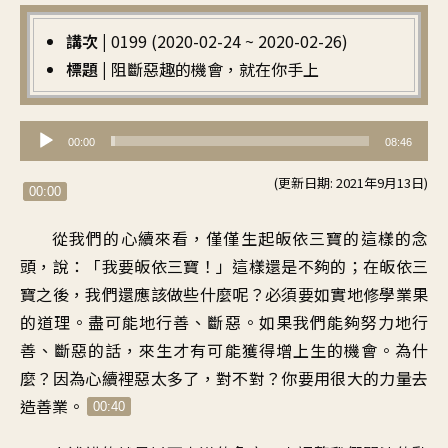
講次 |
0199 (2020-02-24 ~ 2020-02-26)
標題 |
阻斷惡趣的機會，就在你手上
音
00:00
08:46
訊
(更新日期: 2021年9月13日)
播
00:00
放
從我們的心續來看，僅僅生起皈依三寶的這樣的念
器
頭，說：「我要皈依三寶！」這樣還是不夠的；在皈依三
寶之後，我們還應該做些什麼呢？必須要如實地修學業果
的道理。盡可能地行善、斷惡。如果我們能夠努力地行
善、斷惡的話，來生才有可能獲得增上生的機會。為什
麼？因為心續裡惡太多了，對不對？你要用很大的力量去
造善業。
00:40