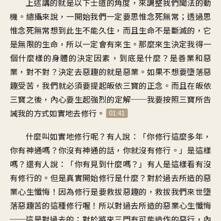
上述講的就是以下士道的角度，來調整我們聞法的動
機。總攝來說，一開始我們一定要思惟念死無常；透過思
惟念死無常想到此生不能久住，而且生命不是斷滅的，它
是無限的生命，所以一定會有來生。那麼來生決定我得一
個什麼樣的身體的決定因素，到底是什麼？是善業和惡
業，對不對？決定去惡趣的就是惡業。如果不想要墮落惡
趣受苦，我們就必須要提起皈依三寶的正念。而且在皈依
三寶之後，內心要生起強烈的定解──我要按照三寶所告
誡我的方式如實地去修行。
01:41
什麼叫如實地修行呢？有人說：「你修行這麼多年，
你有神通嗎？你沒有神通的話，你就沒有修行。」是這樣
嗎？還有人說：「你有見到什麼嗎？」有人是這樣看有沒
有修行的。但是真實開始修行是什麼？對於過去所造的惡
業心生懺悔！因為修行是要救拔惡趣的，救拔我們來世墮
落惡趣苦的這種修行喔！所以對過去所造的惡業心生懺悔
──這是對過去的；對於將來三門有可能造作的惡行，內