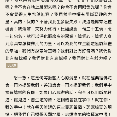
呢？會不會在地上跳起來呢？你會不會兩眼發光呢？你會
不會覺得人生希望無窮？我居然手中攥有阻斷惡趣的力
量，真的、假的？不管我此生多麼失敗，我還是擁有這種
機會！我活著一天努力修行，比如說念一句三十五佛、念
一句佛名，就可以淨化那麼多的惡業。這個心、這個人身
到底具有怎樣非凡的力量，可以為我的來生創造無窮無盡
的幸福，我們有探索清楚嗎？我們對此有好奇嗎？我們對
此有熱忱嗎？我們對此有真誠嗎？我們對此有毅力嗎？
08:09
想一想，這是何等振奮人心的消息，就在經典裡佛陀
會一再地提醒我們，善知識會一再地提醒我們：我們手中
握有這樣的良機，如果用心成辦的話，完全可以阻斷地獄
道、餓鬼道、畜生道的苦，這個機會就在掌中！就在你、
我的手中！就在每天流逝的這些憂悲苦惱、芝麻綠豆的煩
惱，把我們自己攪得天翻地覆、烏煙瘴氣的這種當中喔！