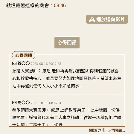
就埋藏著這樣的機會。
08:46
播放迴向影片
心得回饋
心得回饋
蓋〇〇
2023-08-16 20:12:28
頂禮大寶恩師： 感恩 老師再再幫我們堅固得到暇滿的歡喜
心和珍愛執持心，並且要努力如理地斷惡修善。希望未來生
活中再遇到任何大大小小不如意的事...
周〇〇
2021-10-13 14:36:54
恭敬頂禮大寶恩師， 感恩 上師教導弟子 「此中總攝一切佛
語扼要，遍攝龍猛無著二大車之道軌。往趣一切種智地位勝
士法範，三種士夫，一切行...
閱讀更多心得回饋...