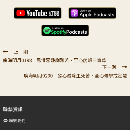
葉〇〇
2026-01-12 06:20:55
頂禮大寶恩師： 感恩 老師開示珍惜暇滿阻斷惡趣。 今天居
佛11的共下士道學習暇滿的最後以老師開示的這一講來總攝
很有意義，希望遵行教誡，把...
上一則
廣海明月0198 思惟惡趣劇烈苦，至心虔皈三寶尊
下一則
廣海明月0200 發心滅除生死苦，全心修學戒定慧
聯繫資訊
聯繫我們