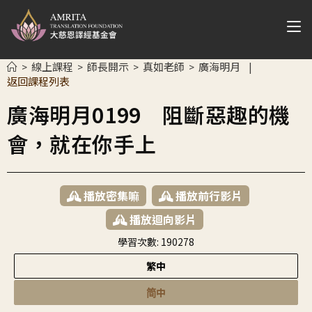
線上課程
師長開示
真如老師
廣海明月
>
>
>
>
|
返回課程列表
廣海明月0199 阻斷惡趣的機
會，就在你手上
播放密集嘛
播放前行影片
播放迴向影片
學習次數:
190278
繁中
简中