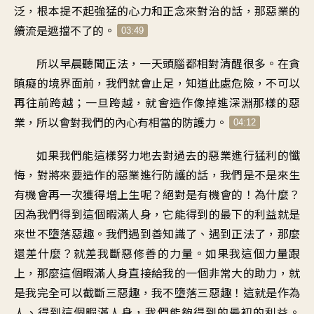
泛，根本提不起強猛的心力和正念來對治的話，那惡業的
續流是遮擋不了的。
03:49
所以早晨聽聞正法，一天頭腦都相對清醒很多。在貪
瞋癡的境界面前，我們就會止足，知道此處危險，不可以
再往前跨越；一旦跨越，就會造作像掉進深淵那樣的惡
業，所以會對我們的內心有相當的防護力。
04:12
如果我們能這樣努力地去對過去的惡業進行猛利的懺
悔，對將來要造作的惡業進行防護的話，我們是不是來生
有機會再一次獲得增上生呢？絕對是有機會的！為什麼？
因為我們得到這個暇滿人身，它能得到的最下的利益就是
來世不墮落惡趣。我們遇到善知識了、遇到正法了，那麼
還差什麼？就差我斷惡修善的力量。如果我這個力量跟
上，那麼這個暇滿人身直接給我的一個非常大的助力，就
是我完全可以截斷三惡趣，我不墮落三惡趣！這就是作為
人、得到這個暇滿人身，我們能夠得到的最初的利益。