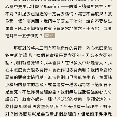
心當中要生起什麼？那兩個字──防護。這是對惡業，對
不對？對過去已經造的一定要去懺悔，讓它不要感果！就
像種一個什麼東西，我們中間要去干涉它，讓它不要結出
果實。所以不知道諸位有沒有常常地憶念三十五佛，或者
禮拜三十五佛懺悔？
02:44
那麼對於將來三門有可能造作的惡行，內心怎麼樣能
夠生起防護呢？這個其實還是要念死的。因為不念死的
話，我們就會覺得：我本善良！在很多人中都是善人，我
心中怎麼會有很多惡行，會造作很多惡業呢？我們會對於
惡業的觀察太過粗糙，無法判別自己可能像牛毛、像雨絲
那樣細的惡業的念頭，或者還有一種等起等等。這個要不
是念死、不是怖畏惡趣的話，我們無法提起強猛的心力防
護自己，就會心處在一種浮浮泛泛的狀態，像師父說的。
為什麼那樣聽法會墮落惡趣？今天也有一個理由，對不
對？因為聽法就是要截斷那個惡趣的，但是如果浮浮泛