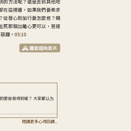
決的方法呢？還是去到其他地
都在這裡邊。如果我們要希求
？從發心到加行要怎麼修？親
生死那個出離心更可以，菩提
落惡趣。
05:10
播放迴向影片
的更容易得到呢？ 大家都认为
閱讀更多心得回饋...
子常常會忘記, 用法...