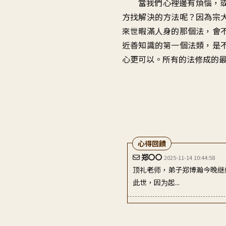
當我們心裡邊有煩惱，
方找解決的方法呢？因為宗
來世暇滿人身的那個法，會
近善知識的第一個法類，是
心更可以。所有的法修成的
心得回饋
郑〇〇
2025-11-14 10:44:58
顶礼老师，弟子郑博瀚今晚继续
此世，因为起...
倪〇〇
2023-08-23 21:07:37
頂禮大寶恩師 感恩老師辛苦地教導