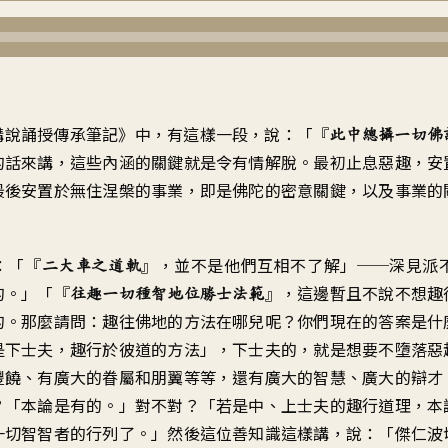
講說誦授傳承筆記》中，有這樣一段，說：「『
此中總攝一切佛
的話來講，這些內涵的關鍵就是令有情解脫。最初止息惡趣，安
最後安置於無住涅槃的事業，即是佛陀的密意關鍵，以及事業的
：「『
』，並不是他們互相不了解」──深見派
二大車之道軌
的。」「『
』，這邊暫且不說不想趣
往趣一切種智地位勝士法範
的。那麼請問：趣往佛地的方法在哪兒呢？你們現在的答案是什
是下士夫，趣行於彼道的方法」，下士夫的，就是想要不墮落惡
豐饒、有廣大的眷屬和朋翼等等，還有廣大的智慧、廣大的辯才
？「本論是有的。」對不對？「若是中、上士夫的趣行道理，本
一切智智者的行列了。」然後這位善知識這樣講，說：「傑仁波