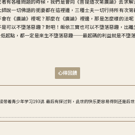
或者有各種問題的時候，我們是會向《菩提道次第廣論》去求解
大師說一切佛語的扼要都在這裡邊，三種士夫一切行持所有次第
不會在《廣論》裡呢？那麼在《廣論》裡邊，那是怎麼樣的法呢
不是可以不墮落惡趣？對吧！皈依三寶也可以不墮落惡趣，出離
最低起點，都一定是來生不墮落惡趣──最起碼的利益就是不墮
心得回饋
带着青少年学习193讲. 最后有探讨到，此世的快乐更容易得到还是后世
我們 , 依師長的教誨, 廣論是生命中救星, 是在心上下功夫. 但在現世, 弟