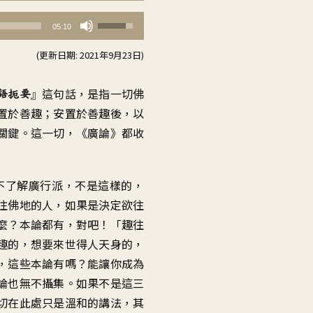
使
05:10
用
(更新日期: 2021年9月23日)
向
上/
』這句話，是指一切佛
語扼要
向
置於善趣；安置於善趣後，以
下
關鍵。這一切，《廣論》都收
鍵
以
提
不了解廣行派，不是這樣的，
高
往佛地的人，如果是決定欲往
或
麼？本論都有，對吧！「趣往
降
趣的，想要來世得人天身的，
低
，這些本論有嗎？能讓你成為
音
論也無不攝集。如果不是這三
量。
切在此處只是溫和的講法，其