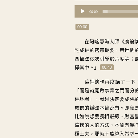
音
00:00
訊
播
00:00
放
在阿喀慧海大師《廣論
器
陀成佛的密意扼要，用世間
四攝法依次引導於六度等；
攝其中。」
00:40
這裡邊也再度講了一下
「而是就開啟事業之門而分
佛地者」，就是決定要成佛
成佛的辦法本論都有。即便
比如說想要長相莊嚴、財富
這樣的人的方法，本論有嗎
種士夫，那就不能算入希求