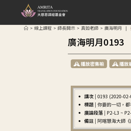
線上課程
師長開示
真如老師
廣海明月
>
>
>
>
|
廣海明月019
播放密集嘛
播放
講次 |
0193 (2020-02-
標題 |
你要的一切，都
廣論段落 |
P2-L3 ~
備註 |
阿喀慧海大師《