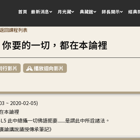
首頁
最新消息
月光藏
典藏館
師長開示
經典
返回課程列表
3 你要的一切，都在本論裡
前行影片
播放迴向影片
03 ~ 2020-02-05)
在本論裡
 P2-L5 此中總攝一切佛語扼要......是謂此中所詮諸法。
廣論講說誦授傳承筆記》