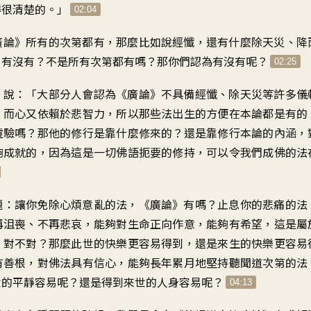
得很清楚的。」
02:04
廣論》所有的次第都有，那麼比如說經懺，還有什麼除天災、降
》有沒有？不是所有次第都有嗎？那你們認為有沒有呢？
02:25
，說：「大部分人會認為《廣論》不具備經懺、除天災等許多儀
，而心又依賴於悲智力，所以那些法出生的方便在本論都是有的
靈驗嗎？那他的修行是靠什麼修來的？還是靠修行本論的內涵，
夠成就的，因為這是一切佛語扼要的修持，可以令我們成佛的法
題：讓你免除心煩意亂的法，《廣論》有嗎？止息你的悲痛的法
再沮喪、不再悲哀，能夠對生命正向作意，能夠有希望，這是屬
，對不對？那麼此世的快樂更容易得到，還是來生的快樂更容易
有善根，對佛法具有信心，能夠長年累月地堅持聽聞道次第的法
世的平靜容易呢？還是得到來世的人身容易呢？
04:13