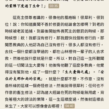
」
的業障下
度過了生命
！
03:35
這克主傑尊者講的
，
很像他的風格嘛
！
很犀利、很到
位
！
說：你知道廣聞不善於修要的
結論會怎樣啊
？
到老的
時候被老苦追捕
，
到最後開始怖畏死主的懲罰的時候
，
那
時候想：欸！我都沒有修行
，
那我趕快找個有修行的
。
那
聞思教典的人他認為
自己沒有修行、很多人都沒有修行
，
去找一個什麼都沒學過的
、
都在山林裡待一輩子的人去求
救
，
然後他說什麼就是什麼
。
所以，對自己這一生
所聽聞
的這一切聞法生大憂悔
！
他後悔他聽了這麼多教典
，
他覺
得沒有幫到他
，
成了一個什麼？「
」。「
生大憂悔之處
安
」，
就是什麼都不想，不作意
、
沒有
住於支那和尚的宗規
善所緣的這樣一個奇怪修法
。
然後說得很犀利
：
任何也不
作意的畜生修法
。
認為諸大經論在死的時候毫無用處
，
背
負著極大的謗法的業障
，
這一生這樣度過
，
然後就這樣去
來生了
。
大家可以想像會去哪裡
！
04:40