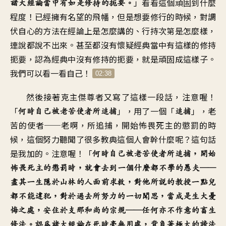
」
看看這個頑固到什麼
諸大經論當中
有如是修持的扼要
。
程度
！
已經擁有名望的飛幡
，
但是想要修行的時候
，
對調
伏自心的方法
在經論上是怎麼講的
、
行持次第是怎麼樣
，
連說都說不出來
。
甚至都沒有懷疑
經典當中有這樣的修持
扼要
，
認為經典中沒有修持的扼要
，
就是頑固成這樣子
。
我們可以看一看自己
！
02:38
然後接著克主傑尊者
又寫了這樣一段話
，
注意喔！
「
」，
用了一個「
」，
老
何時自己被老苦使者
所追捕
追捕
苦的使者──老啊，所追捕
，
開始怖畏死主的懲罰的時
候
，
這個努力聽聞了很多教典這個人
會幹什麼呢
？
這句話
是我加的
。
注意喔！「
何時自己
被老苦使者所追捕
，
開始
怖畏死主的懲罰時
，
就會去到一個什麼都不學的愚夫
──
盡其一生隱於山林的人面前求救
，
對他所說的教授一點兒
都不能違犯
，
對於過去所努力的一切聞思
，
當成是生大憂
悔之處
，
安住於支那和尚的宗規
──
任何亦不作意的畜生
修法
。
認為諸大經論在死時毫無用處
，
背負著極大的謗法