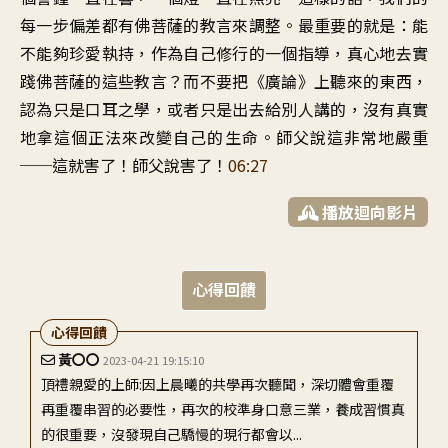
每一步偏差
都有佛菩薩的教言來調整
。
最重要的就是
：
能
不能夠珍愛執持
，
作為自己修行的一個指導
，
真心地去實
踐
佛菩薩的這些教言
？
而不要把《廣論》上聽來的東西
，
認為只是口耳之學
，
或者只是出去給別人講的
，
沒有真實
地拿這個正法
來改變自己的生命
。
師父說這非常地嚴重
──
這就害了
！
師父說害了
！
06:27
播放迴向影片
心得回饋
心得回饋
黃〇〇
2023-04-21 19:15:10
頂禮親愛的上師:因上晨曦的共學再次聽聞，深切體會重覆
再重覆串習的必要性，再次的校準身口意三業，養成習慣真
的很重要，沒發現自己驕慢的現行都會以...