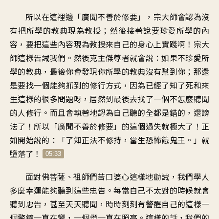
所以在這裡邊「廣聞不善於修要
」，
宗大師會認為
沒
有把所學的教典現為教授
；
然後接著說要珍愛所學的內
容
，
要把這些內容現為教授
來自己的身心上實踐啊
！
宗大
師這樣告誡我們
。
然後克主傑尊者就會說
：
如果不珍愛所
學的教典
，
最後你會發現
你所學的教典沒有幫到你
；
那還
是要找一個
能夠抓到的修行方式
，
因為已經了知了死和來
生
這樣的很多問題呀
，
居然到最後去找了一個
不怎麼聽聞
的人修行
。
而且會執著地認為
自己聽的全都是錯的
，
還謗
法了
！
所以「廣聞不善於修要
」
的這個過失就極大了
！
正
如開始說的
：「
了知正法不修持
，
當生恐怖餓鬼王
。」
就
墮落了
！
05:33
面對佛菩薩、祖師們
苦口婆心這樣地勸誡
，
我們學人
多麼幸運能夠聽到這些忠告
。
每當自己不太對的時候
就會
聽到忠告
，
甚至天天聽聞
，
時時刻刻有警醒自己的
這樣一
個警鐘一直在響
，
一個燈一直在照亮
。
這樣的話，我們的