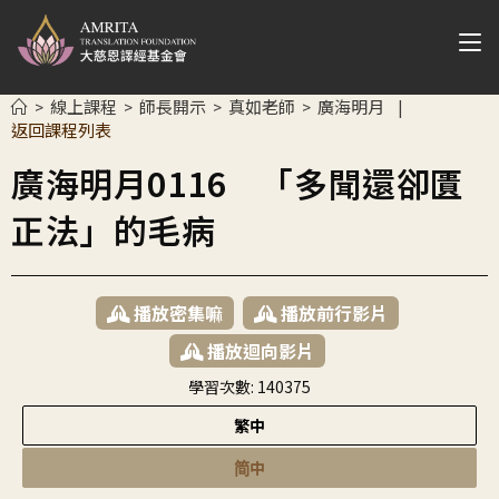
線上課程
師長開示
真如老師
廣海明月
>
>
>
>
|
返回課程列表
廣海明月0116 「多聞還卻匱
正法」的毛病
播放密集嘛
播放前行影片
播放迴向影片
學習次數:
140375
繁中
简中