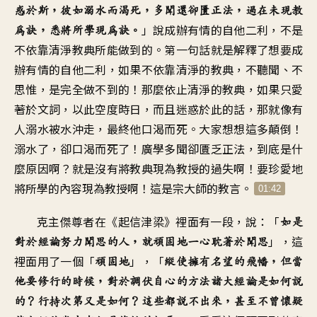
惑於斯
，
彼如溺水而渴死，多聞還卻匱正法
，
過在未現教
」
說成辦有情的自他二利
，
不是
為訣，悉將所學現為訣
。
不依靠清淨教典
所能做到的
。
第一句話就是解釋了
想要成
辦有情的自他二利
，
如果不依靠清淨的教典
，
不聽聞、不
思惟，是完全做不到的
！
那麼依止清淨的教典
，
如果只愛
著於文詞
，
以此空度時日
，
而且迷惑於此的話
，
那就像有
人溺水被水沖走
，
最終他口渴而死
。
大家想想這多顛倒
！
溺水了，卻口渴而死了
！
廣學多聞卻匱乏正法
，
到底是什
麼原因啊
？
就是沒有將教典
現為教授的過失啊
！
要珍愛地
將所學的內容
現為教授啊
！
這是宗大師的教言
。
01:42
克主傑尊者在《起信津梁》裡面有一段
，
說：「
如是
」，
這
對於經論努力聞思的人
，
就頑固地一心耽著於聞思
裡面用了一個「
」，「
頑固地
縱使擁有名望的飛幡
，
但當
他要修行的時候
，
對於調伏自心的方法
諸大經論是如何說
的
？
行持次第又是如何
？
這些都說不出來
，
甚至不曾懷疑