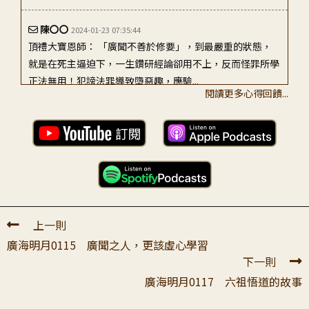
陳〇〇
2024-01-23 07:35:44
頂禮大寶恩師： 「廣聞不善於修要」，到最嚴重的狀態，
就是在死主逼迫下，一生鑽研經論卻用不上，反而怪罪所學
正法無用！犯謗法罪導致墮惡趣，應驗...
閱讀更多心得回饋...
賴〇〇
2023-04-05 07:28:26
廣海明月116講心得報告-紐約教室弟子 賴燦宏。 弟子初次
聽時，心中現起的是小時候玩的”連連看“遊戲。聞思教典
是一個點，修行是另一個點，可...
王〇〇
2025-03-18 00:54:00
上一則
頂禮上師: 今天聽老師的廣海明月116講，才知道如果聽了很
廣海明月0115 廣聞之人，更該虛心學習
多法，但是都拿來法鏡照人，沒有用來修改自己、調伏自
下一則
心，就沒有現為教授，而且還觀過...
廣海明月0117 六祖悟道的故事