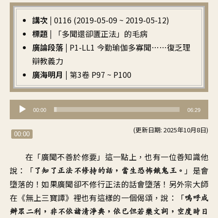
講次 |
0116 (2019-05-09 ~ 2019-05-12)
標題 |
「多聞還卻匱正法」的毛病
廣論段落 |
P1-LL1 今勤瑜伽多寡聞……復乏理
辯教義力
廣海明月 |
第3卷 P97 ~ P100
音
00:00
06:29
訊
(更新日期: 2025年10月8日)
播
00:00
放
在「廣聞不善於修要」這一點上
，
也有一位善知識他
器
說
：「
」
是會
了知了正法不修持的話
，
當生恐怖餓鬼王
。
墮落的
！
如果廣聞卻不修行正法的話
會墮落
！
另外宗大師
在《無上三寶譚》裡
也有這樣的一個偈頌
，
說
：「
嗚呼成
辦眾二利，非不依諸清淨典
，
依已但若樂文詞，空度時日