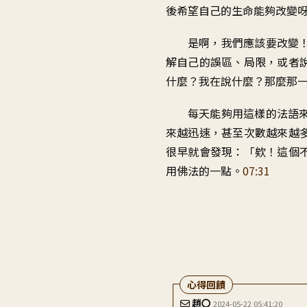
後希望自己的生命能夠改變
是啊，我們應該要改變
解自己的誤區、局限，或者
什麼？我在說什麼？那麼那
每天能夠用這樣的法語
來越迅速，甚至次數越來越
很早就會發現：「欸！這個
用佛法的一點。
07:31
趙〇
2024-05-22 05:41:20
還沒有 學習廣論之前 ，經常內
心得回饋
了！...