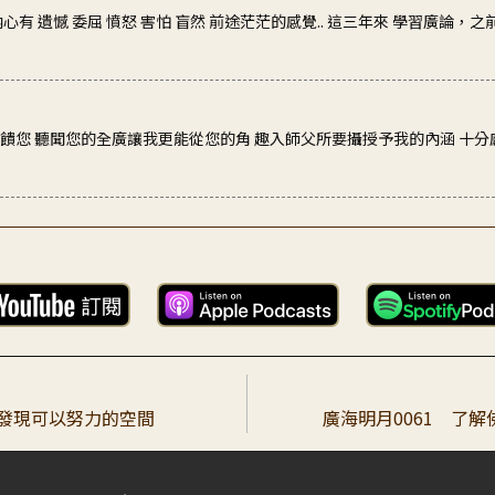
饋您 聽聞您的全廣讓我更能從您的角 趣入師父所要攝授予我的內涵 十分
一想，我真的了解事情的真相嗎？平常自己在爭論的時候，常常會覺得自
，是佛的身體，有法身、報身、化身的差別。 在此弟子希能夠用心體會佛
，發現可以努力的空間
廣海明月0061 了
心做起。那麼如何去改變自己呢？我們必須去了解自己的誤區、局限，或者