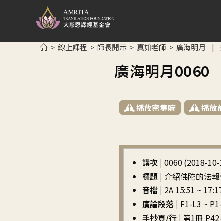
線上課程
師長開示
真如老師
廣海明月
>
>
>
>
|
廣海明月006
播放密集嘛
播放
講次 |
0060 (2018-10-
標題 |
介紹佛陀的法報
音檔 |
2A 15:51 ~ 17:1
廣論段落 |
P1-L3 
手抄頁/行 |
第1冊 P42-