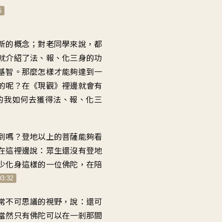
低
5
音
量。
新的概念；對老同學來說，都
就介紹了法、報、化三身的功
基智。那麼怎樣才能夠達到一
的呢？在《現觀》裡邊就會有
的我如何去獲得法、報、化三
到嗎？登地以上的菩薩能夠看
在這裡邊說：眾生還沒有登地
少化身這樣的一位佛陀，在陪
03:32
常不可思議的視野，說：還可
當然只有佛陀可以在一剎那間