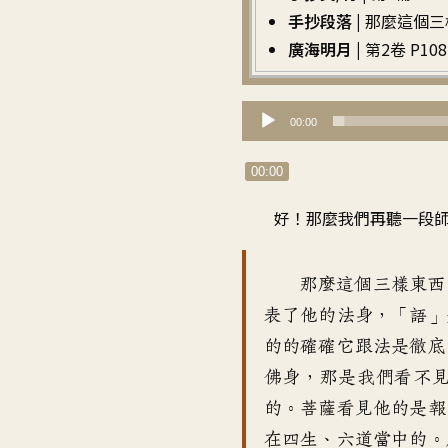
手抄段落 |
那麼這個三
廣海明月 |
第2卷 P108 
音
00:00
訊
播
00:00
放
好！那麼我們再聽一段
器
那麼這個三樣東西
表了他的法身，「語」
的的確確它跟法是徹底
佛身，那是我們看不
的。菩薩看見他的是報
在四生、六道當中的。