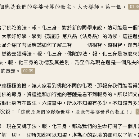
個就是我們的娑婆世界的教主、人天導師。第一個。
01:3
講了佛陀的法、報、化三身。對於新的同學來說，這可能是一個
。大家好好學，學到《現觀》第八品〈法身品〉的時候，這裡邊
七品介紹了菩薩應該如何了解三智──一切相智、道相智，還有
，然後去獲得法、報、化三身。佛陀的法、報、化三身是怎麼來
法、報、化三身的功德及其差別，乃至作為現在還是一個凡夫
習的意義。
02:39
會應種種的機，讓大家看到佛陀不同的化現。那報身我們能看得
到佛的報身，資糧道和加行道的菩薩是看不到報身的。所以師父
這個化身有在四生、六道當中，所以不知道有多少。不知道有多
師父說：「
」
這就是我們的釋迦世尊，是我們娑婆世界的教主！
德，現在又講了法、報、化三身，都為我們的生命打開了一個非
了解一切，一切所知都可以知道，堪為心的對境的都可以了解。