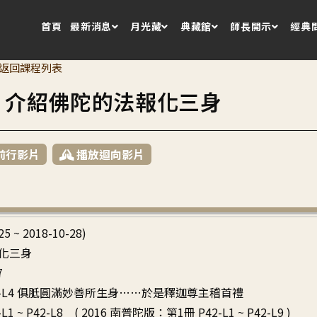
首頁
最新消息
月光藏
典藏館
師長開示
經典
返回課程列表
0 介紹佛陀的法報化三身
前行影片
播放迴向影片
25 ~ 2018-10-28)
化三身
7
~ P1-L4 俱胝圓滿妙善所生身……於是釋迦尊主稽首禮
L1 ~ P42-L8 ( 2016 南普陀版：第1冊 P42-L1 ~ P42-L9 )