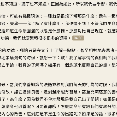
能也不知道、聽了也不知道。正因為如此，所以我們要學習，我
事情，可能有幾種現象：一種就是很想了解那是什麼；還有一種
悲觀、失望──我了解了有什麼用，我也達不到！不管我們生命
已經知道生命最圓滿的狀態是什麼樣。那麼對比自己現在，就應
的功德，我們就要累積很多很多的資糧。
04:50
陀的功德，哪怕只是在文字上了解一點點，甚至相對地去思考
單地爭論幾句的時候，就想一下：欸！我了解事情的真相嗎？我
樣去爭論，我真的了解嗎？如果有一個念頭來反照自己的話，是
時候，當我們拿善知識的法語來校對我們每天的行為的時候，我
地修改，讓它達到良善、達到越來越有智慧，甚至充滿慈悲的善
惱了。為什麼？因為我們不停地發現是我自己出了問題！如果是
，怎麼令他改善呢？可能很難哦！怎麼能令所有跟我們有緣分的
己內心的改善，這到底是不是生命的出路呢？如果是的話，很多