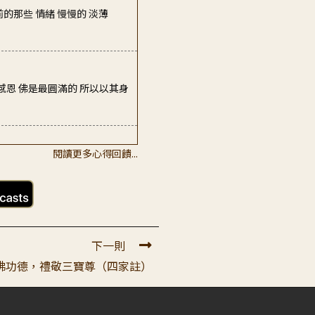
感恩 佛是最圓滿的 所以以其身
己是對的，甚至會覺得真理在
閱讀更多心得回饋...
陀身語意的功德。去濟渡眾生利
下一則
解佛功德，禮敬三寶尊（四家註）
說自己的顛倒在哪裡。」我想改