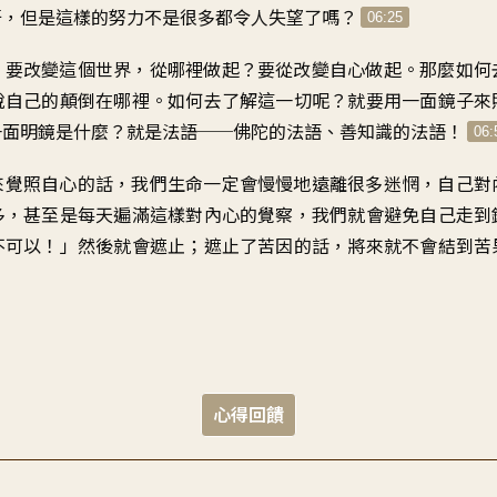
呀，但是這樣的努力不是很多都令人失望了嗎？
06:25
！要改變這個世界，從哪裡做起？要從改變自心做起。那麼如何
說自己的顛倒在哪裡。如何去了解這一切呢？就要用一面鏡子來
一面明鏡是什麼？就是法語──佛陀的法語、善知識的法語！
06:
來覺照自心的話，我們生命一定會慢慢地遠離很多迷惘，自己對
多，甚至是每天遍滿這樣對內心的覺察，我們就會避免自己走到
不可以！」然後就會遮止；遮止了苦因的話，將來就不會結到苦
心得回饋
心有 遺憾 委屈 憤怒 害怕 盲然 前途茫茫的感覺.. 這三年來 學習廣論，之