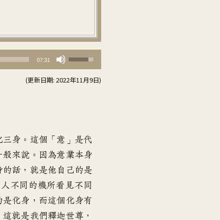
使
07:31
用
(更新日期: 2022年11月9日)
向
上/
向
下
鍵
化三身。這個「意」是代
以
一般來說。因為意業本身
提
身的話，就是他自己的是
高
個人不同的機所看見不同
或
的是化身，而這個化身有
降
，這就是我們釋迦世尊，