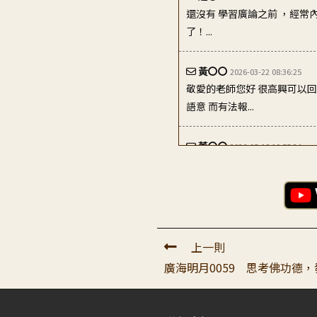
黃〇〇
2026-03-22 08:36:25
敬愛的老師您好 很高興可以回
語意 而有法報...
董〇〇
2026-05-18 10:55:34
當我們跟別人爭論時，可以想
我這邊，所以講話就容易變...
陳〇〇
2022-11-23 12:05:03
感恩～老師詳細解說。 佛身
益有情，了解諸佛...
上一則
徐〇〇
2025-01-16 19:59:20
廣海明月0059 思考佛功德
親愛的老師: 「要從改變自
變和兒子之間的關係...