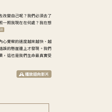
去改變自己呢？我們必須去了
照一照我現在在何處？我在想
58
內心覺察的速度越來越快、越
錯誤的懸崖邊上才發現。我們
果，這也是我們生命最真實受
播放迴向影片
前的那些 情緒 慢慢的 淡薄