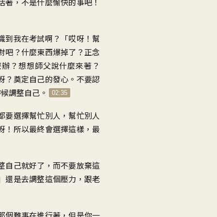
活著，不是什麼愉快的事吧！
量。
識到我在考試啊？「哎呀！幫
對吧？什麼東西爆掉了？正念
麼辦？想想師父說什麼來著？
呀？奠定自己的發心。不要認
時候調整自己。
02:35
都要選擇幫忙別人，幫忙別人
呀！所以最終會選擇這樣，最
整自己就好了，而不要放棄這
」還是去調整這個壓力，跟老
那個難事在進行著，但是你一