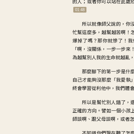
的人；或者你可以站在此處
01:48
所以就像師父說的，你
忙幫這麼多，越幫越苦啊！
爆掉了嗎？那你就慘了！我
「啊，沒關係，一步一步來
為越幫別人我的生命就越亂
那麼腳下的第一步是什
自己才能夠沒那麼「我愛執
終會學習從利他中，我們體
所以是幫忙別人錯了，
正確的方向。譬如一個小孩
師談啊、跟父母談啊，或者
不知道你們現在聽了怎