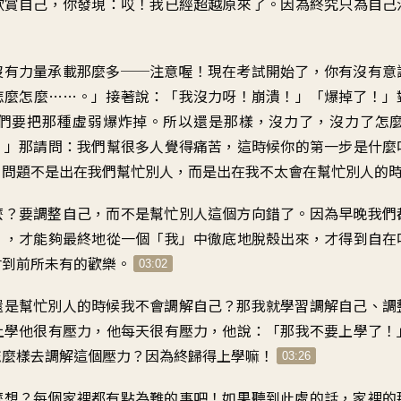
欣賞自己，你發現：哎！我已經超越原來了。因為終究只為自己
沒有力量承載那麼多──注意喔！現在考試開始了，你有沒有意
怎麼怎麼……。」接著說：「我沒力呀！崩潰！」「爆掉了！」
們要把那種虛弱爆炸掉。所以還是那樣，沒力了，沒力了怎
！」那請問：我們幫很多人覺得痛苦，這時候你的第一步是什麼
，問題不是出在我們幫忙別人，而是出在我不太會在幫忙別人的
麼？要調整自己，而不是幫忙別人這個方向錯了。因為早晚我們
」，才能夠最終地從一個「我」中徹底地脫殼出來，才得到自在
會到前所未有的歡樂。
03:02
還是幫忙別人的時候我不會調解自己？那我就學習調解自己、調
上學他很有壓力，他每天很有壓力，他說：「那我不要上學了！
怎麼樣去調解這個壓力？因為終歸得上學嘛！
03:26
麼想？每個家裡都有點為難的事吧！如果聽到此處的話，家裡的