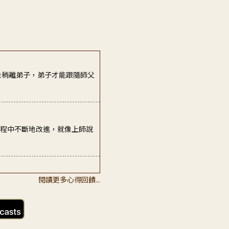
過程中不斷地改進，就像上師說
、遇到壓力時，學著把自己的
閱讀更多心得回饋...
未稍離弟子，弟子才能跟隨師父