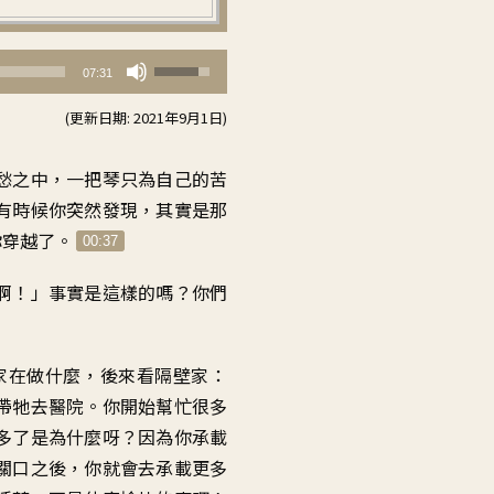
使
07:31
用
(更新日期: 2021年9月1日)
向
上/
愁之中，一把琴只為自己的苦
向
有時候你突然發現，其實是那
下
你穿越了。
00:37
鍵
以
啊！」事實是這樣的嗎？你們
提
高
家在做什麼，後來看隔壁家：
或
帶牠去醫院。你開始幫忙很多
降
多了是為什麼呀？因為你承載
低
關口之後，你就會去承載更多
音