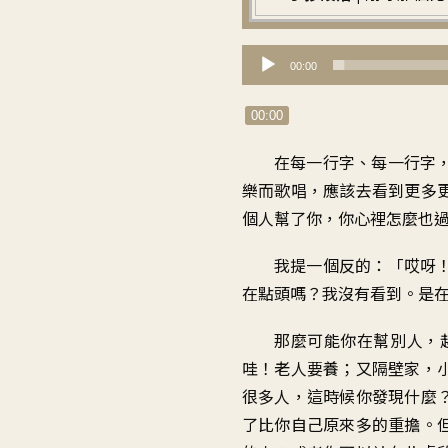
音
00:00
訊
播
00:00
放
在每一行字、每一行字
器
樂而歌唱，應該去看到更多
個人幫了你，你心裡怎麼也
我提一個反的：「哎呀
在點頭嗎？我沒有看到。是
那麼可能你在幫別人，
哇！老人要養；又隔壁家，
很多人，這時候你發現什麼
了比你自己原來多的重擔。