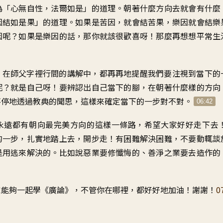
為「心無自性，法爾如是」的道理。朝著什麼方向去就會有什麼
因結如是果」的道理。如果是苦因，就會結苦果，樂因就會結樂
因呢？如果是樂因的話，那你就該很歡喜呀！那麼再想想平常生
，在師父字裡行間的講解中，都再再地提醒我們要注視到當下的
呢？就是自己呀！要辨認出自己當下的腳，在朝著什麼樣的方向
不停地透過教典的聞思，這樣來確定當下的一步對不對。
06:42
永遠都有朝向最完美方向的這樣一條路，希望大家好好走下去
的一步，扎實地踏上去，開步走！有困難解決困難，不要動輒談
是用逃來解決的。比如說惡業要修懺悔的、善淨之業要去造作的
家能夠一起學《廣論》，不管你在哪裡，都好好地加油！謝謝！
0