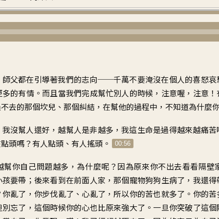
，師父都在引導著我們的志向──千萬不要淹沒在個人的喜怒哀
更多的有情。而且當我們完成幫忙別人的時候，注意喔，注意！
過不去的那個坎兒、那個糾結，在幫他的過程中，不知道為什麼
！我沒幫人還好，越幫人是非越多，我這生命是過得越來越痛苦
在點頭嗎？有人點頭、有人搖頭。
00:56
越幫你自己問題越多，為什麼呢？因為原來你不出去看看隔壁
小孩要帶；後來看到在前面人家，那個寵物狗狗生病了，我還得
？你亂了，你步伐亂了、心亂了，所以你的苦也就多了。你的苦
但別忘了，這個時候你的心也比原來強大了。一旦你突破了這個