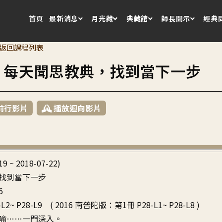
首頁
最新消息
月光藏
典藏館
師長開示
經典
返回課程列表
2 每天聞思教典，找到當下一步
前行影片
播放迴向影片
19 ~ 2018-07-22)
找到當下一步
6
L2~ P28-L9 ( 2016 南普陀版：第1冊 P28-L1~ P28-L8 )
喻……一門深入。