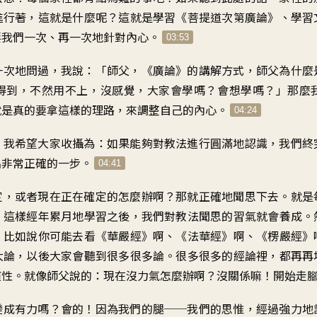
進行著，這就是什麼呢？這就是學習《菩提道次第廣論》、學習
要我們一次、再一次地針對內心。
03:53
一次地問過，我說：「師父，《廣論》的講解方式，師父為什麼
得到，不然用不上，沒感覺，大家會學嗎？會想學嗎？」那麼
就是真的要拿這樣的理路，來調整自己的內心。
04:24
，我希望大家收攝為：如果能夠對教法進行圓滿地認識，我們終
出非常正確的一步。
04:41
定，或者現在正在確定的怎麼辦啊？那就正確地聞思下去。就是
！這樣經年累月地學習之後，我們對教法聞思的習氣就會養成。
，比如說你可能去看《華嚴經》啊、《法華經》啊、《楞嚴經》
大論，以後大家會聽到很多很多論。很多很多的經論裡，都再再
慣性。就像師父說的：現在沒力氣怎麼辦啊？沒關係嘛！開始走
變成有力嗎？會的！因為我們的腿──我們的思惟，經過強力地