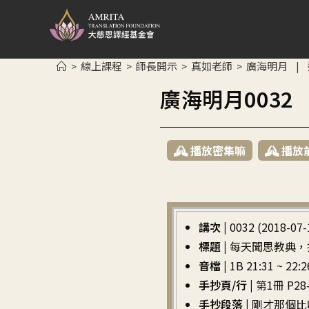
線上課程
師長開示
真如老師
廣海明月
>
>
>
>
|
廣海明月003
播放密集嘛
播放
講次 |
0032 (2018-07-
標題 |
每天聞思教典，
音檔 |
1B 21:31 ~ 22:2
手抄頁/行 |
第1冊 P28-
手抄段落 |
剛才那個比