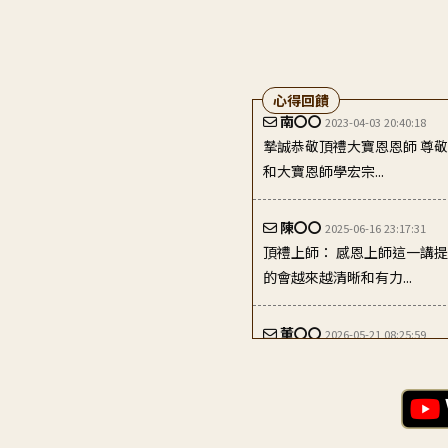
心得回饋
陳〇〇
2025-06-16 23:17:31
頂禮上師： 感恩上師這一講
的會越來越清晰和有力...
董〇〇
2026-05-21 08:25:59
這一篇讓我知道，修行並不是
心調整回正確的方向。 ...
南〇〇
2023-04-03 20:40:18
摯誠恭敬頂禮大寶恩恩師 尊
和大寶恩師學宏宗...