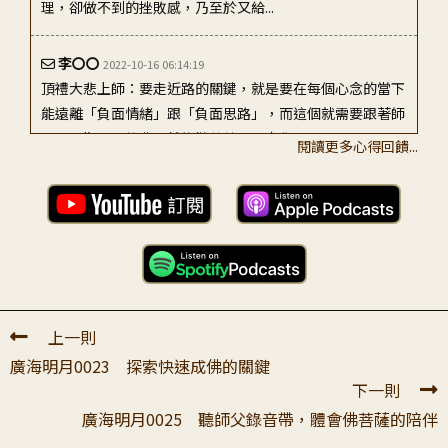
李〇〇
2022-10-16 06:14:19
頂禮大悲上師：要走近路的關鍵，就是要在每個心念的當下
能遠離「負面情緒」跟「負面思路」，而這個就需要跟著師
長，長期聞思教典，然後勤苦練習，去覺...
閱讀更多心得回饋...
田〇〇
2023-04-30 10:09:36
頂禮老師開示：「當煩惱生起的時候，我們要像抖落跑進懷
裡的蛇一樣」「所以速度，速度！最先覺知──看到它，然
後扭轉它。」正在學習看到它
严〇〇
2025-09-01 03:31:38
上一則
感恩老师明示： 1）我们的心不容易主宰。我们错误以为自
廣海明月0023 探索快速成佛的關鍵
己可以容易为所欲为。 2）我们要认识痛苦是对自己有伤害
下一則
的。要习惯发现了自己的负面情...
廣海明月0025 聽師父錄音帶，體會佛菩薩的陪伴
晁〇〇
2023-06-20 00:10:36