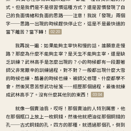
式。但是我們是不是很習慣這種方式？還是習慣發現了自
己的負面情緒和負面的思路──注意！我說「發現」兩個
字──思路一出現的時候趕快停止它，這是不是最快速的
當下離苦？當下轉！
02:20
我再說一遍：如果能夠主宰快和慢的話，誰願意走慢
路？那麼為什麼不能夠主宰？是天生不能夠主宰，還是缺
乏訓練？武林高手是怎麼出現的？小的時候都有一段跟著
師父非常艱辛的訓練過程，對不對？一般都出現什麼大雪
的時候也練、酷暑的時候也練、被師父修理、什麼都學不
會，然後冥思苦想武功祕笈……經歷那個過程，最後就練
成武林高手了。沒有什麼其他別的東西！
03:04
就像一個賣油翁，哎呀！那個賣油的人特別厲害，他
在那個瓶口上放上一枚銅錢，然後他就把油從那個銅錢的
孔──古式銅錢的孔，四方的那種，就透過那個孔，倒到