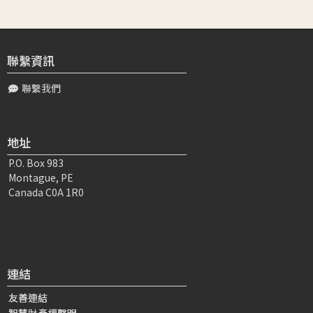
頂禮大寶恩師 祈求您的無上加持: 第24講 欲快速離苦，得勤
練當下轉心 有一條快路、有一條慢路誰將走上慢路、誰將
走上快路？如果我自己能...
聯繫資訊
聯繫我們
黃〇〇
2025-04-15 21:10:27
感恩大寶恩師 弟子在您的引導下看到速度，而且這個速度
自己就能掌握，只是現在還不得力，所以必須要透由訓練，
地址
跟著師長的教誨訓練自心。速度多快呢...
P.O. Box 983
Montague, PE
陳〇〇
2022-05-09 22:31:45
Canada C0A 1R0
頂禮大寶師父老師： 昨天與一同行研討「請為知識若不善
依」的行相，及師父「近路與遠路」的教授。 今晨想了很
多，也重聽了廣海明月24講。感恩...
連結
陳〇〇
2022-10-25 12:16:41
頂禮真如老師的慈悲教授，解析師父舉出法華及華嚴關於進
友善連結
路遠路的深邃法義。若不是遇到師父老師宣講廣論道次第，
智慧財產權聲明