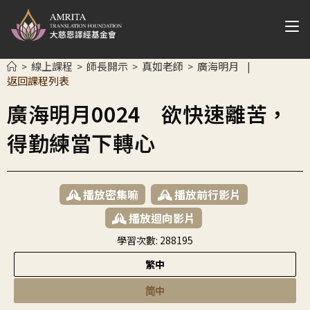
線上課程
師長開示
真如老師
廣海明月
>
>
>
>
|
返回課程列表
廣海明月0024 欲快速離苦，
得勤練當下轉心
播放密集嘛
播放前行影片
播放迴向影片
學習次數:
288195
繁中
简中