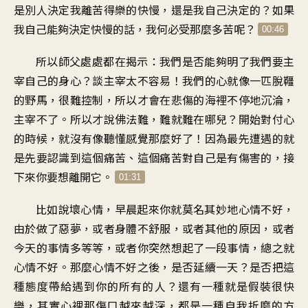
是別人決定我離苦得樂的快慢，還是我自己決定的？如果
我自己能夠決定快慢的話，我何必受那麼多苦呢？
00:46
所以師父處處都在揭示：我們是否能夠明了我們要主
宰自己的身心？談主宰太不容易！我們的心就像一匹脫韁
的野馬，很難控制，所以才會在悲傷的海裡不停地沉淪，
主宰不了。所以才說佛法難，難就難在哪兒？開始對付心
的時候，就沒有像聽懂感覺那麼好了！因為最先遭遇的就
是先要認識到這個痛苦、這個痛苦對自己是有傷害的，接
下來你要想離開它。
01:31
比如說壞心情，早晨起來你就莫名其妙地心情不好，
由於做了惡夢，或者身體不舒服，或者其他的原因，或者
今天的事情多等等，或者你突然想起了一段事情，總之就
心情不好。那麼心情不好之後，是否延續一天？是否把這
種態度帶給遇到你的所有的人？還有一種就是假裝很快
樂，其實心裡那傷口越來越深，都是一種自我折磨的方