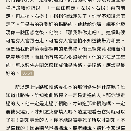
種指路給你指說：「一直往前走，左拐、右拐！再向前
走，再左拐、右拐！」拐拐你就迷失了，你就不知道怎麼
走了。但是有的碰到好的指路的，他就給你講，講完他發
現你一臉困惑之後，他說：「那我帶你走吧！」這個時候
可能有人會跟著走，可能有人會害怕不知道被帶到哪去。
但是給我們講這兩部經典的是佛陀，他已經究竟地離苦和
究竟地得樂，而且他有慈悲心要幫我們，他的方法是正確
的，所以跟佛去問怎麼樣成佛是快路、是遠路，應該是最
好的。
06:54
所以走上快路和慢路最根本的那個條件是什麼呢？誰
知道此路快、誰知道此路慢？一定是走過的人。那你說走
過的人，他一定是走過了慢路，才知道那條慢路嗎？一定
要被火燒到，才知道火會燒人嗎？遠遠地看著它烤就可以
了吧！認知毒藥的人，你不能說被毒死了所以才認知，不
是這樣的！因為聽爸爸媽媽說、聽老師說、聽科學家說這