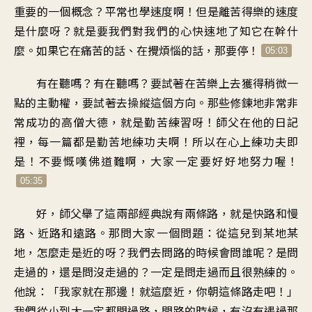
重要的一個概念？平常也學速度啊！但是離苦得樂的速度
是什麼呀？就是要我們對我們的心快速地了知它在幹什
麼。如果它在痛苦的話、在攪煩惱的話，那要停！
05:03
有在聽嗎？有在聽嗎？要試著在苦樂上去獲得稍微一
點的主動權，要試著去操縱這個方向。那些修鍊地非常非
常成功的高僧大德，就是勤苦練習呀！師父在他的日記
裡，每一篇都是勤苦地練功夫啊！所以在心上練功夫即
是！不要慨嘆佛道難啊，大家一定要好好地努力喔！
05:35
好，師父舉了這兩部經典說有兩條路，就是快路和慢
路、近路和遠路。那問大家一個問題：從這兒到某地某
地，怎麼走是近的呀？我們去問路的時候會問誰呢？是問
走過的，還是問沒走過的？一定是問走過而且很熟練的。
他說：「我家就在那邊！就這麼近，你朝這條路走吧！」
我們從小到大一定都問過路，問路的時候，有沒有遇過那