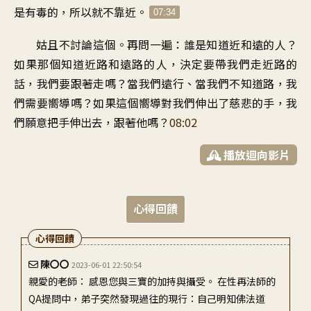
是有毒的，所以就不靠近。
07:34
姑且不討論這個。再問一遍：誰是知道近和遠的人？
如果那個知道近路和遠路的人，決定要帶我們走近路的
話，我們要跟著走嗎？當我們遠行、當我們不知道路，我
們需要嚮導嗎？如果這個嚮導對我們伸出了慈悲的手，我
們願意把手伸出去，跟著他嗎？
08:02
播放迴向影片
心得回饋
心得回饋
陳〇〇
2023-06-01 22:50:54
親愛的老師： 感恩您與三寶的加持與攝受。 在性再法師的
QA提問中，弟子突然發現過往的現行：自己明知佛法道
理，卻做不到的挫敗感，乃至於又給...