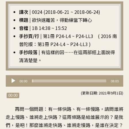
講次 |
0024 (2018-06-21 ~ 2018-06-24)
標題 |
欲快速離苦，得勤練當下轉心
音檔 |
1B 14:38 ~ 15:52
手抄頁/行 |
第1冊 P24-L4 ~ P24-LL3 ( 2016 南
普陀版：第1冊 P24-L4 ~ P24-LL3 )
手抄段落 |
有這樣的因……在這兩部經上面說得
清清楚楚。
音
00:00
08:03
訊
(更新日期: 2021年9月1日)
播
00:00
放
再問一個問題：有一條快路、有一條慢路，請問誰將
器
走上慢路、誰將走上快路？這兩條路是給誰展示的？是我
們，是吧！那麼誰將走快路、誰將走慢路，是誰在決定？