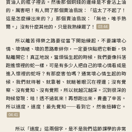
買油人的瓶子裡去。然後那個銅錢的邊緣是不會沾上油
的，厲害吧！有人問了那個賣油翁說：「這太了不起了！
這是怎麼練出來的？」那個賣油翁說：「無他，唯手熟
爾。」沒有什麼其他的，只是我熟練罷了！
03:44
所以離苦得樂之路要從當下開始練起，不要讓壞心
情、壞情緒、壞的思路牽絆你，一定要快點把它斬斷，快
點離開它！真正地說，當煩惱生起的時候，我們要像抖落
跑進懷裡的蛇一樣，可是有多少人把自己的壞心情看成是
進入懷裡的蛇呀？有那麼害怕嗎？通常壞心情生起的時
候，我們就待著、就靠著、就瞇著眼沉在裡邊；沒有覺
察、沒有覺知、沒有覺照，所以就越沉越深。沉到很深的
時候發現：哇！透不過氣來！再想跑出來，費盡了辛苦。
所以速度，速度！最先覺知──看到它，然後扭轉它。
04:41
所以「速度」這兩個字，是不是我們這節課學的非常