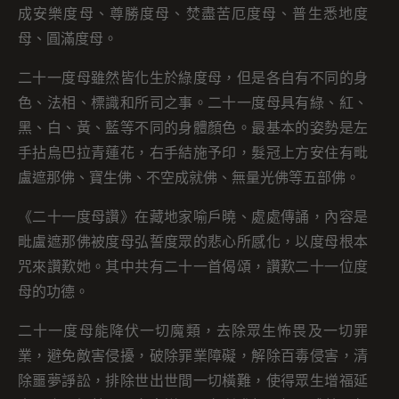
成安樂度母、尊勝度母、焚盡苦厄度母、普生悉地度
母、圓滿度母。
二十一度母雖然皆化生於綠度母，但是各自有不同的身
色、法相、標識和所司之事。二十一度母具有綠、紅、
黑、白、黃、藍等不同的身體顏色。最基本的姿勢是左
手拈烏巴拉青蓮花，右手結施予印，髮冠上方安住有毗
盧遮那佛、寶生佛、不空成就佛、無量光佛等五部佛。
《二十一度母讚》在藏地家喻戶曉、處處傳誦，內容是
毗盧遮那佛被度母弘誓度眾的悲心所感化，以度母根本
咒來讚歎她。其中共有二十一首偈頌，讚歎二十一位度
母的功德。
二十一度母能降伏一切魔類，去除眾生怖畏及一切罪
業，避免敵害侵擾，破除罪業障礙，解除百毒侵害，清
除噩夢諍訟，排除世出世間一切橫難，使得眾生增福延