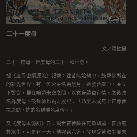
二十一度母
文／釋性揚
二十一度母，是度母的二十一種化身。
據《度母密續源流》記載：往昔無始劫中，鼓聲佛所在
的彩光世界，有一位公主名為慧月，她發菩提心，並立
下誓言，要在輪迴未空之間，以女身饒益有情。之後改
名為度母。鼓聲佛也為之授記：「乃至未成無上正等菩
提之間，妳的名稱唯名度母。」
又《度母本源記》云：觀世音菩薩在無量刧前，普救無
數眾生，可是有一天，他觀察六道，發現受苦眾生並未