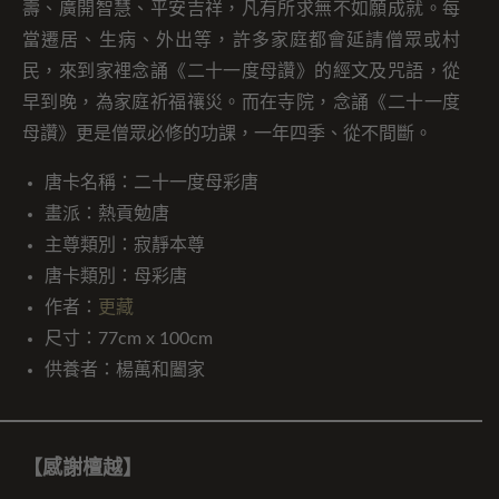
壽、廣開智慧、平安吉祥，凡有所求無不如願成就。每
當遷居、生病、外出等，許多家庭都會延請僧眾或村
民，來到家裡念誦《二十一度母讚》的經文及咒語，從
早到晚，為家庭祈福禳災。而在寺院，念誦《二十一度
母讚》更是僧眾必修的功課，一年四季、從不間斷。
唐卡名稱：二十一度母彩唐
畫派：熱貢勉唐
主尊類別：寂靜本尊
唐卡類別：母彩唐
作者：
更藏
尺寸：77cm x 100cm
供養者：楊萬和闔家
【感謝檀越】