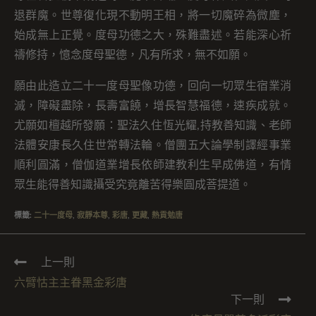
退群魔。世尊復化現不動明王相，將一切魔碎為微塵，
始成無上正覺。度母功德之大，殊難盡述。若能深心祈
禱修持，憶念度母聖德，凡有所求，無不如願。
願由此造立二十一度母聖像功德，回向一切眾生宿業消
滅，障礙盡除，長壽富饒，增長智慧福德，速疾成就。
尤願如檀越所發願：聖法久住恆光耀,持教善知識、老師
法體安康長久住世常轉法輪。僧團五大論學制譯經事業
順利圓滿，僧伽道業增長依師建教利生早成佛道，有情
眾生能得善知識攝受究竟離苦得樂圓成菩提道。
標籤
:
二十一度母
,
寂靜本尊
,
彩唐
,
更藏
,
熱貢勉唐
上一則
六臂怙主主眷黑金彩唐
下一則