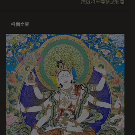
綠度母單尊多派彩唐
相關文章