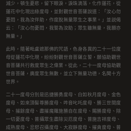
減少，頓生憂悲，留下眼淚，淚珠滴落，化作蓮花，從
蓮花中化現出綠度母，並對觀世音菩薩說道：「汝心勿
憂悶，我為汝伴助，作度脫無量眾生之事業。」並説偈
云：「汝心勿憂悶，我誓為汝助；眾生雖無量，我願亦
無量。」
此時，隨著毗盧遮那佛的咒語，色身各異的二十一位度
母從蓮花中化現，紛紛對觀世音菩薩立誓，願協助觀世
音菩薩共行救度眾生之偉業。從此，二十一度母協助觀
世音菩薩，廣度眾生無數，並立下無量功德，名聞十方
世界。
二十一度母分別是迅捷勝勇度母、白如秋月度母、金色
度母、如來頂髻尊勝度母、吽音叱吒度母、勝三世間度
母、摧餘度母、盡摧魔羅施勝自在度母、賜勝度母、除
一切憂度母、普攝眾生盡除災厄度母、普施吉祥度母、
成熟度母、忿怒召攝度母、大寂靜度母、摧貪度母、普