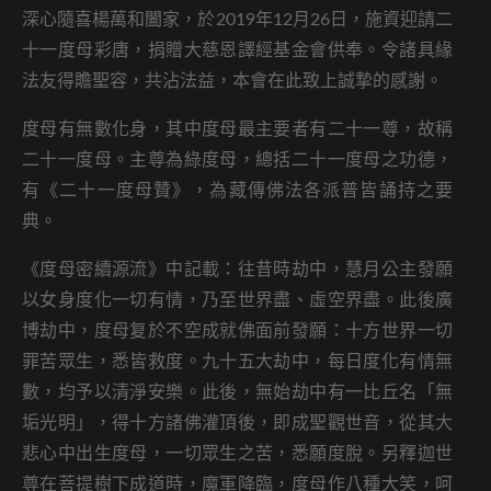
深心隨喜楊萬和闔家，於2019年12月26日，施資迎請二
十一度母彩唐，捐贈大慈恩譯經基金會供奉。令諸具緣
法友得贍聖容，共沾法益，本會在此致上誠摯的感謝。
度母有無數化身，其中度母最主要者有二十一尊，故稱
二十一度母。主尊為綠度母，總括二十一度母之功德，
有《二十一度母贊》，為藏傳佛法各派普皆誦持之要
典。
《度母密續源流》中記載：往昔時劫中，慧月公主發願
以女身度化一切有情，乃至世界盡、虛空界盡。此後廣
博劫中，度母复於不空成就佛面前發願：十方世界一切
罪苦眾生，悉皆救度。九十五大劫中，每日度化有情無
數，均予以清淨安樂。此後，無始劫中有一比丘名「無
垢光明」，得十方諸佛灌頂後，即成聖觀世音，從其大
悲心中出生度母，一切眾生之苦，悉願度脫。另釋迦世
尊在菩提樹下成道時，魔軍降臨，度母作八種大笑，呵