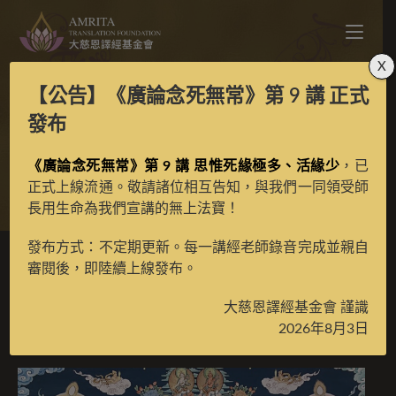
X
【公告】
《廣論念死無常》第 9 講
正式
二十一度母彩唐
發布
《廣論念死無常》第 9 講 思惟死緣極多、活緣少
，已
>
典藏館
>
典藏唐卡
正式上線流通。敬請諸位相互告知，與我們一同領受師
長用生命為我們宣講的無上法寶！
發布方式：不定期更新。每一講經老師錄音完成並親自
審閱後，即陸續上線發布。
二十一度母彩唐
大慈恩譯經基金會 謹識
2026年8月3日
2019 年 12 月 27 日
已收藏唐卡