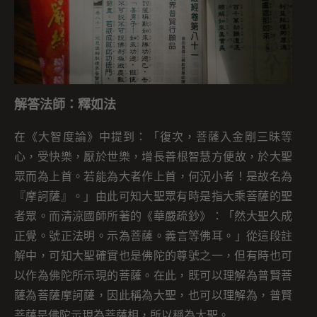
解答法師：釋如法
在《大智度論》中提到：「
復次
，
菩薩入金剛三昧等
心
，
受快樂
，
厭於世樂
，
增長善根智慧方便
故
，
於
大
聖
眾而為上首
。
若能為大者作上
首
，
何況小者
！
是故名為
『摩訶薩』
。」由此可知大聖眾有時是指大乘菩薩的聖
者眾。而清涼國師所著的《華嚴疏鈔》：「
然
大
聖
久成
正覺
。
號
正法明
。
示為菩薩
。
義言等佛耳。」從這段註
解中，可知大聖確實也是佛陀的尊號之一，但有時也可
以作為佛陀所示現的菩薩。在此，既可以理解為普賢菩
薩為菩薩摩訶薩，因此稱為大聖，也可以理解為，普賢
菩薩是佛陀示現為菩薩相，所以稱為大聖。