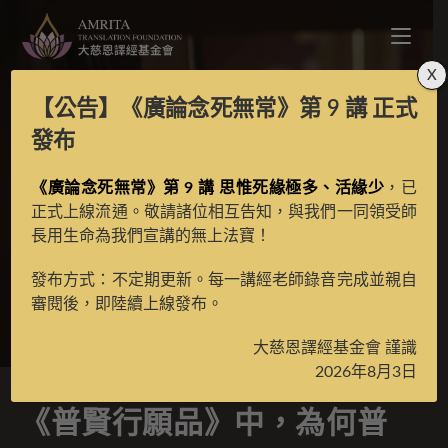
X
【公告】
《廣論念死無常》第 9 講
正式
《普賢行願品》中，為
發布
何普賢菩薩可被稱為大
《廣論念死無常》第 9 講 思惟死緣極多、活緣少
，已
正式上線流通。敬請諸位相互告知，與我們一同領受師
長用生命為我們宣講的無上法寶！
聖？
發布方式：不定期更新。每一講經老師錄音完成並親自
審閱後，即陸續上線發布。
>
經典問答
>
其他經論問答
大慈恩譯經基金會 謹識
2026年8月3日
《普賢行願品》中，為何普