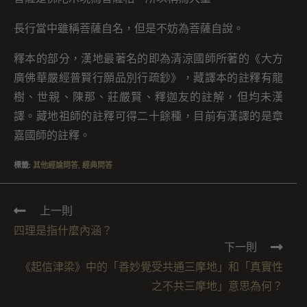
長行當中雖稱菩薩自名，但是不妨為菩薩自說。
釋本的部分，漢地最著名的即為清涼國師所著的《大方
廣佛華嚴經普賢行願品別行疏鈔》，藏譯本的註釋有龍
樹、世親、陳那、莊嚴賢、釋迦友的註解，但均未漢
譯。藏地祖師的註釋可得二十餘種，目前有漢譯的是章
嘉國師的註釋。
標籤
:
其他經論問答
,
經典問答
上一則
四理是指什麼內涵？
下一則
《起信津梁》中的「善妙覺受共通三摩地」和「真實性
之不共三摩地」意思為何？