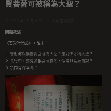
賢菩薩可被稱為大聖？
2020 年 10 月 6 日
其他經論問答
問題敘述：
《普賢行願品》，經中：
善財何以稱普賢菩薩為大聖？應對佛才稱大聖？
長行中，亦有多稱菩薩自名，似是非菩薩自說？
請問有釋本嗎？