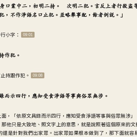
身口業中二，初明二持。 次明二犯。言反上者行殺盜
犯，不作淨語名口止犯。並略舉事配，餘者例說。」
一行小字：
09:01
持作犯。
有止持跟作犯。
09:08
錄而示四行，應知受食淨語等事與俗眾無涉。
上面，「依原文具錄而示四行，應知受食淨語等事與俗眾無涉」
。那他只是大致地、照文字上的意思，就是說照著這個原來的文
的還是針對我們出家眾。出家眾如果根本做到了，那下面就容