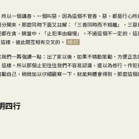
，所以一個講善、一個叫惡，因為這個不管善、惡，都是行心所
惡分開來。那麼同時下面又註解：「三善同時而不相離」，三惡
犯都在貪、瞋當中，「止犯率由癡慢」。不過這個不一定的，這
定這樣，彼此間互相有交叉的。
06:17
常我們一再強調一點：出了家以後，如果不精勤策勵、方便正念
，這樣。所以那個止犯往往我們不容易認識，還以為修行。作犯
策勵自己，稍微加以仔細觀察一下，就能夠體會得到。那麼這個
明四行