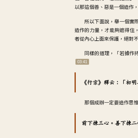
以那這個善、惡是一個造作
所以下面說，舉一個實
造作的力量，才能夠遮得住
者從內心上面來保護，絕對
同樣的道理，「若據作
03:41
《行宗》釋云：「初明
那個成辦一定要造作思
前下揀三心。善下揀二