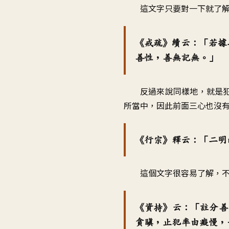
這文字只要對一下就了
《戒疏》續云：「若據
善性，善無記無。」
反過來說同樣地，就是
所當中，因此前面三心也沒
《行宗》釋云：「二明
這個文字很容易了解，
《資持》云：「註分善
貪瞋，止犯率由癡慢，