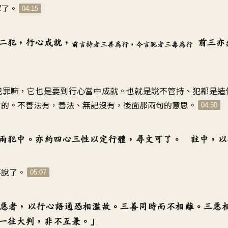
解了。
04:15
二犯，行心成就，
前三亦
前言持者三善為行，今言犯者三毒為行
犯罪嘛，它也是要到行心當中成就。也就是說不管持、犯都是造
有的。不善法有，善法、無記沒有，後面那兩句的意思。
04:50
兩犯中。亦約四心三性以定行體，尋文可了。 註中，以
不說了。
05:07
惡者，以行心語通恐相濫故。三善同時而不相離。三惡
一往大判，非不互兼。」