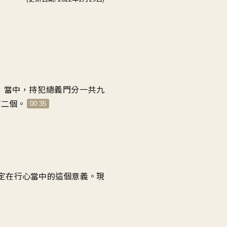
向
上/
向
下
鍵
以
提
」當中，持犯總義門分一共九
高
第二個。
00:35
或
降
低
音
量。
定在行心當中的這個意義。現