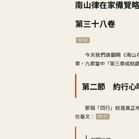
播
南山律在家備覽略
放
器
第三十八卷
00:02
今天我們請翻開《南山
章，九章當中「第三章成就
第二節 約行心
那個「四行」就是真正
在看文：
00:57