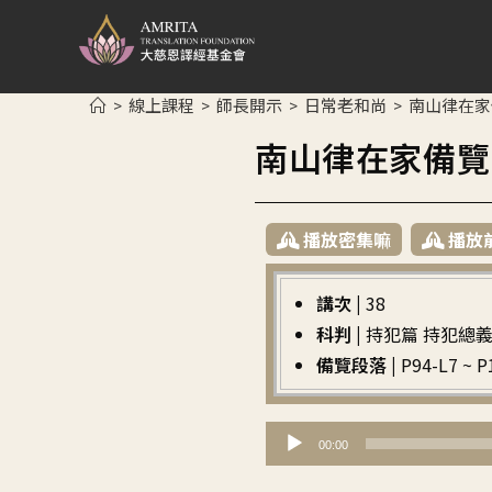
線上課程
師長開示
日常老和尚
南山律在家
>
>
>
>
南山律在家備覽
播放密集嘛
播放
講次 |
38
科判 |
持犯篇 持犯總義
備覽段落 |
P94-L7 
音
00:00
訊