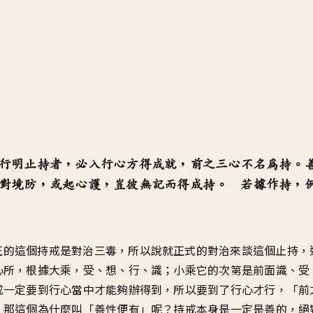
行明止持者，必入行心方得成就，前之三心不名為持。
對境防，或起心護，豈彼無記而得成持。 若據作持，
正的這個持戒是對治三毒，所以說就正式的對治來談這個止持，
心所，根據大乘，受、想、行、識；小乘它的次第是前面識、受
戒一定要到行心當中才能夠辦得到，所以要到了行心才行，「前
。那這個為什麼叫「善性便有」呢？持戒本身是一定是善的，絕