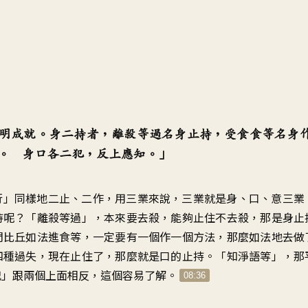
明成就。身二持者，離殺等過名身止持，受食食等名身
。 身口各二犯，反上應知。」
行」同樣地二止、二作，用三業來說，三業就是身、口、意三業
持呢？「離殺等過」，本來要去殺，能夠止住不去殺，那是身止
們比丘如法進食等，一定要有一個作一個方法，那麼如法地去做
四種過失，現在止住了，那麼就是口的止持。「知淨語等」，那
犯」跟兩個上面相反，這個容易了解。
08:36