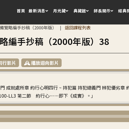
首頁
最新消息
月光藏
典藏館
師長開示
經典
備覽略編手抄稿（2000年版）
返回課程列表
|
略編手抄稿（2000年版）38
前行影片
播放迴向影片
門 成就處所章 約行心明四行 ~ 持犯篇 持犯總義門 辨犯優劣章
~ P100-LL3 第二節 約行心……即下《成實》。」