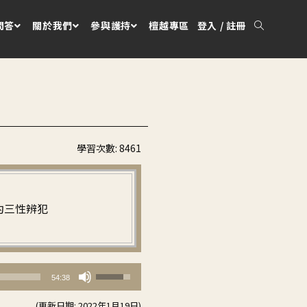
問答
關於我們
參與護持
檀越專區
登入 / 註冊
學習次數:
8461
繁中
 約三性辨犯
使
54:38
用
(更新日期: 2022年1月19日)