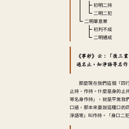
初明二持
二明二犯
二明單意業
初判不成
二明通成
《事鈔》云：「後三業
過名止，知淨語等名作
那麼現在我們這個「四
止持、作持。什麼是身的止
等名身作持」，就是平常我
口過，那本來要說這種口的
淨語等」叫作持。「身口二