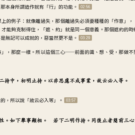
，那本身所謂造作就有「行」的功能。
02:56
際上的例子：就像離過失，那個離過失必須要種種的「作意」，
，才能夠克制得住，「遮、約」就是同一個意義。那個遮約的時
不是無記可以成就的，惡當然更不是。
03:29
持」，那麼一樣。所以這個三心──前面的識、想、受，那做不
二持中，初明止持。以非思慮不成事業，故云必入等。
惟的，所以說「故云必入等」。
03:57
性。如下舉事顯相。 若下二明作持。同後止者簡前三心