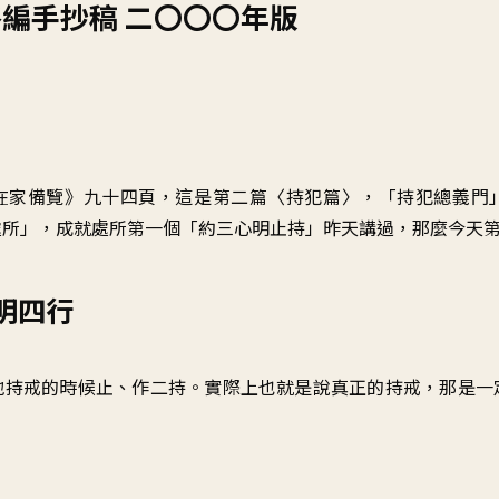
編手抄稿 二〇〇〇年版
在家備覽》九十四頁，這是第二篇〈持犯篇〉，「持犯總義門
處所」，成就處所第一個「約三心明止持」昨天講過，那麼今天
明四行
地持戒的時候止、作二持。實際上也就是說真正的持戒，那是一