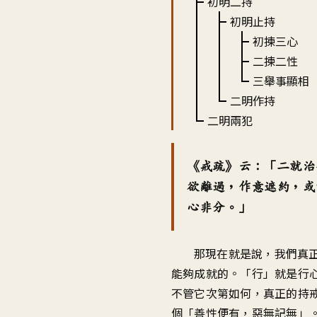
初明二持
初明止持
初揀三心
二揀二性
三舉事顯相
二明作持
二明兩犯
《戒疏》云：「二就治
欲離過，作意遮約，或
心非分。」
那現在就是說，我們真
能夠成就的。「行」就是行
不管它次第如何，真正的持
個「善性便有，惡無記無」