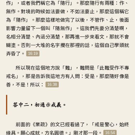
作」，或者我們稱它為「隨行」。那麼隨行有兩種：作、
無作。對境的時候如法要做，不如法要止，那麼這個稱它
為「隨作」。那麼這樣地做完了以後，不管作、止，後面
影響力量留下一個叫「隨無作」。這我們先要分清楚啊，
名相分清楚、內涵分清楚，那再進一步來看文，那就不會
糊塗。否則一大堆的名字攪在那裡的話，這個自己學頭就
弄昏了。
16:19
所以現在這個地方說「難」，難問是「此難受作不專
戒名」，那是告訴我這地方有人問：受是，那麼隨好像是
善，不是！所以：
16:38
答中二，初通示戒義。
前面的《業疏》的文已經看過了，「戒是警心，始終
緣具。願心成就，方名圓德。」剛才那一段。
16:54