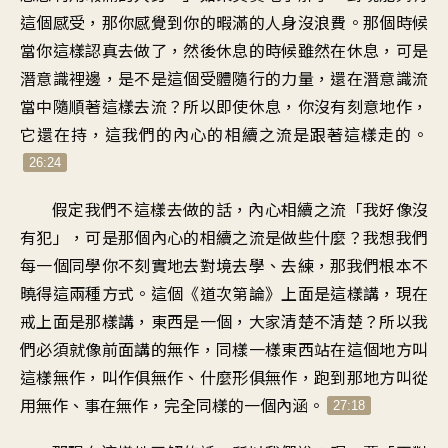
這個感受，那你感覺到你的暇滿的人身沒浪費。那個時候
當你這樣認真去做了，然後休息的時候雖然在休息，可是
潛意識裡邊，是不是這個受體隨行的力量，還在潛意識流
當中隨順著這樣去流？所以即使休息，你沒有刻意地作，
它還在持，這我們的內心的相續之流是跟著這樣走的。
26:24
假定我們不這樣去做的話，內心相續之流「我好像沒
有犯」，可是那個內心的相續之流是做些什麼？我想我們
每一個同學你不刻實地去對境去學、去練，那我們根本不
曉得這兩種方式。這個《道次第論》上面是這樣講，現在
戒上面是那樣講，東西是一個，大家清楚不清楚？所以我
們必須就像前面講的無作，同樣一樣東西站在這個地方叫
這樣無作，叫作俱無作、什麼形俱無作，跑到那地方叫從
用無作、事在無作，完全同樣的一個內涵。
27:18