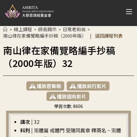
線上課程
師長開示
日常老和尚
>
>
>
>
南山律在家備覽略編手抄稿（2000年版）
返回課程列表
|
南山律在家備覽略編手抄稿
（2000年版）32
播放密集嘛
播放前行影片
播放迴向影片
學習次數:
8606
繁中
講次 |
32
科判 |
宗體篇 戒體門 受隨同異章 釋兩名 ~ 宗體