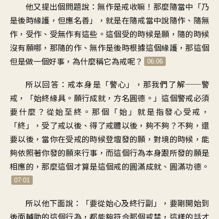
他又提出個問題說：無作是戒收嘛！那麼隨當中「乃
是後時緣護，但應名善」，就是在隨戒當中說隨作、隨無
作，受作、受無作有這些。這個受的時候是願，隨的時候
沒有願哪，那隨的作、無作是後時根據這個緣護，那這個
但是做一個好事，為什麼稱它為戒呢？
06:06
所以回答：戒本身是「警心」，那我們了解──警
戒，「始終緣具。願行成就，方名圓德。」這個警戒必須
要什麼？從始至終。那個「始」就是指發心受戒，
「終」，受了戒以後、得了戒體以後，夠不夠？不夠，還
要以後，當你在受戒的時候登壇發的願，對境的時候，能
夠依照著你發的願來行事，而這個行為本身跟所發的願是
相應的，那麼這個才算是這個戒的圓滿成就、圓滿功德。
07:01
所以他下面說：「要從始心及終行副」，要剛開始到
後面輔助的這個行為，都能夠符合那個戒禁，這樣的話才