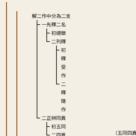
解二作中分為二支
一先釋二名
初總徵
二列釋
初
釋
受
作
二
釋
隨
作
二正辨同異
初五同
（五同四
二四異