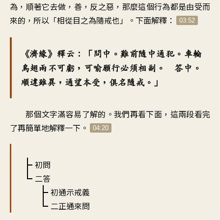
為，順著它去做，善，反之惡，那麼這個行為都是由受而
來的，所以「相從目之為隨戒也」。下面解釋：
03:52
《濟緣》釋云：「問中。難前隨中通犯。車輪
鳥翅兩不可虧，可喻願行必須相副。 答中。
順違雖異，通望本受，俱名隨戒。」
那個文字滿容易了解的。我們再看下面，這兩段看完
了再簡單地解釋一下。
04:20
初問
二答
初通示戒義
二正通來問