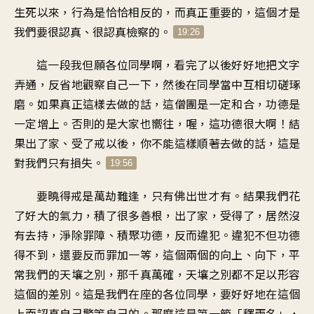
生死以來，行為是恰恰相反的，而真正重要的，這個才是
我們要很認真、很認真檢察的。
19:26
這一段我但願各位同學啊，看完了以後好好地把文字
弄通，反省地觀察自己一下，然後在同學當中互相切磋琢
磨。如果真正這樣去做的話，這僧團是一定和合，功德是
一定增上。否則的是大家也嚮往，喔，這功德很大啊！結
果出了家、受了戒以後，你不能這樣順著去做的話，這是
對我們只有損失。
19:56
要曉得戒是萬劫難逢，只有佛出世才有。結果我們花
了好大的氣力，積了很多善根，出了家，受得了，居然沒
有去持，淨除罪障、積聚功德，反而違犯。違犯不但功德
得不到，還要反而罪加一等，這個兩個的向上、向下，平
常我們的天壤之別，那千真萬確，天壤之別都不足以形容
這個的差別。這是我們在座的各位同學，要好好地在這個
上面認真自己警策自己的。那麼這是第一節「釋兩名」，