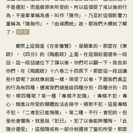
不是違犯，而是順原來所受的。所以這個受了戒以後的行
為，不是單單稱為善，叫作「隨作」，乃至於這個影響力
量稱為「隨無作」。「由境周統」故，那我們大概就了解
了。
07:37
實際上這個是《在家備覽》，是簡單的。那麼在《業
疏》，《四分》的《羯磨疏》上面，在這個前面還有一段
話，這一段話諸位下了課以後，你們可以翻一下。我告訴
你們，在《羯磨疏》十六卷三十四頁下。那麼這一段話講
些什麼呢？說就像前面一樣，領受了以後，下面我們真正
的行為有四種，通常我們總是說四種分別、四種分別、四
句。哪四種呢？第一種「專精不犯隨」，專精不犯，專
心、精進以所受的願體如法去操守，絕對不犯，這是專精
不犯。「二者犯已能悔隨」，第二種，不行，會犯的，但
是他會懺悔，就是說「犯已」，犯了以後能夠懺悔。「此
隨分違受」，這個隨戒有一部分就違背了當初所受。那麼