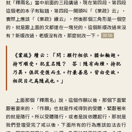
就「釋兩名」當中前面的三段講過，現在第四段。第四段
這個老的本子有點錯，第四段一開頭叫「《業疏》云」，
實際上應該「《業疏》續云」。然後那個三角形是一個空
的，就是跟上面的文都連在一塊兒的。這個新版改過來沒
有？新版改過，老版沒有改，那麼就改一下。
00:56
《業疏》續云：「問：願行相依，猶如輪翅。
持可順受，犯豈名隨？ 答：隨有兩種，持犯
乃異，俱從受後而生。行兼善惡，皆由受故，
相從目之為隨戒也。」
上面那個「釋兩名」說，這個作願以後，那個下面緊
跟著要來的，「作願」也就是作戒得到的受體，緊跟著來
的就是隨行。所以受體隨行，或者是說依體起行，那就是
我們登壇受完了戒以後，下面所有的行為應該如法去行