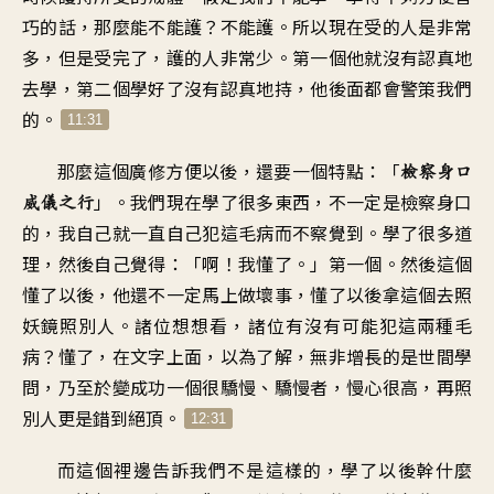
巧的話，那麼能不能護？不能護。所以現在受的人是非常
多，但是受完了，護的人非常少。第一個他就沒有認真地
去學，第二個學好了沒有認真地持，他後面都會警策我們
的。
11:31
那麼這個廣修方便以後，還要一個特點：「
檢察身口
」。我們現在學了很多東西，不一定是檢察身口
威儀之行
的，我自己就一直自己犯這毛病而不察覺到。學了很多道
理，然後自己覺得：「啊！我懂了。」第一個。然後這個
懂了以後，他還不一定馬上做壞事，懂了以後拿這個去照
妖鏡照別人。諸位想想看，諸位有沒有可能犯這兩種毛
病？懂了，在文字上面，以為了解，無非增長的是世間學
問，乃至於變成功一個很驕慢、驕慢者，慢心很高，再照
別人更是錯到絕頂。
12:31
而這個裡邊告訴我們不是這樣的，學了以後幹什麼