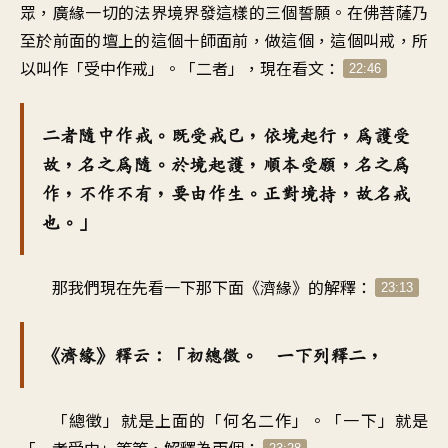
眾，廣緣一切的法界境界發這樣的三個誓願。在佛菩薩乃
至於前面的壇上的這個十師面前，做這個，這個叫戒，所
以叫作「受中作戒」。「二者」，現在看文：
22:46
二者隨中作戒。既受戒已，依境起行，為護受
故，名之為隨。於境起護，順本受願，名之為
作，不作不有，要由作生。正對境持，故名戒
也。」
那我們現在先看一下那下面《濟緣》的解釋：
23:13
《濟緣》釋云：「初總徵。 一下列釋二，
「總徵」就是上面的「何名二作」。「一下」就是
「一者受中」等等，解釋為兩個：