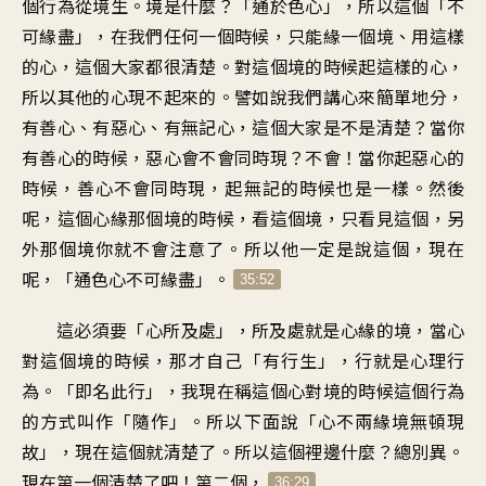
個行為從境生。境是什麼？「通於色心」，所以這個「不
可緣盡」，在我們任何一個時候，只能緣一個境、用這樣
的心，這個大家都很清楚。對這個境的時候起這樣的心，
所以其他的心現不起來的。譬如說我們講心來簡單地分，
有善心、有惡心、有無記心，這個大家是不是清楚？當你
有善心的時候，惡心會不會同時現？不會！當你起惡心的
時候，善心不會同時現，起無記的時候也是一樣。然後
呢，這個心緣那個境的時候，看這個境，只看見這個，另
外那個境你就不會注意了。所以他一定是說這個，現在
呢，「通色心不可緣盡」。
35:52
這必須要「心所及處」，所及處就是心緣的境，當心
對這個境的時候，那才自己「有行生」，行就是心理行
為。「即名此行」，我現在稱這個心對境的時候這個行為
的方式叫作「隨作」。所以下面說「心不兩緣境無頓現
故」，現在這個就清楚了。所以這個裡邊什麼？總別異。
現在第一個清楚了吧！第二個，
36:29