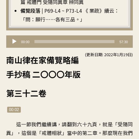
篇 戒體門 受隨同異章 辨同異
備覽段落 |
P69-L4 ~ P73-L4 《 業疏》續云：
「問：願行……各有三品。」
音
00:00
57:30
訊
(更新日期: 2022年1月19日)
播
南山律在家備覽略編
放
手抄稿 二〇〇〇年版
器
第三十二卷
00:02
這一節我們繼續講，請翻到六十九頁，就是「受隨同
異」，這個是「戒體相狀」當中的第二章。那麼現在我們