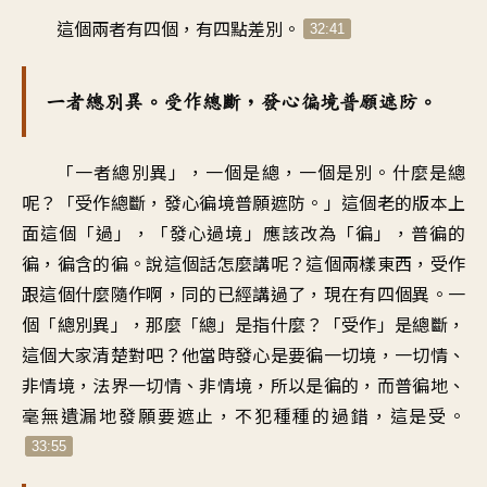
這個兩者有四個，有四點差別。
32:41
一者總別異。受作總斷，發心徧境普願遮防。
「一者總別異」，一個是總，一個是別。什麼是總
呢？「受作總斷，發心徧境普願遮防。」這個老的版本上
面這個「過」，「發心過境」應該改為「徧」，普徧的
徧，徧含的徧。說這個話怎麼講呢？這個兩樣東西，受作
跟這個什麼隨作啊，同的已經講過了，現在有四個異。一
個「總別異」，那麼「總」是指什麼？「受作」是總斷，
這個大家清楚對吧？他當時發心是要徧一切境，一切情、
非情境，法界一切情、非情境，所以是徧的，而普徧地、
毫無遺漏地發願要遮止，不犯種種的過錯，這是受。
33:55