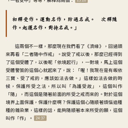
23:28
初釋受作。運動名作，防過名戒。 次釋隨
作。起護名作，對持名戒。」
這兩個不一樣，那麼現在我們看了《濟緣》，回過頭
來再看「二者隨中作戒」。說受了戒以後，那麼已經得到
了這個受體了，以後呢「依境起行」，一對境，馬上這個
受體警策的這個心就起來了，說：「喔！我現在是有皈依
三寶、受了戒的，應該如法去做。」這樣如法去做的時
候，保護所受之法，所以叫「為護受故」，這個叫作
「隨」，而這個是隨著前面的所受之戒而來的。對於這個
境界上面保護，保護什麼啊？保護這個心隨順著煩惱造種
種的雜染業，這樣的話，能夠隨順著本來所受的願，這個
叫作「作」。
24:37