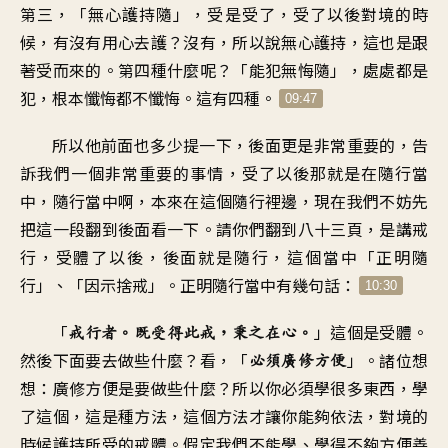
第三，「無心護持隨」，受是受了，受了以後對境的時
候，有沒有用心去護？沒有，所以說無心護持，這也是跟
著受而來的。第四種什麼呢？「能犯無悔隨」，處處都是
犯，根本懺悔都不懺悔。這有四種。
09:47
所以他前面也多少提一下，後面更是非常重要的，告
訴我們一個非常重要的事情，受了以後那就是在隨行當
中，隨行當中啊，本來在這個隨行裡邊，現在我們不妨先
把這一段翻到後面看一下。請你們翻到八十三頁，是講戒
行，受體了以後，後面就是隨行，這個當中「正明隨
行」、「因示捨戒」。正明隨行當中有幾句話：
10:30
「
」這個是受體。
戒行者。既受得此戒，秉之在心。
然後下面要去做些什麼？看，「
」。諸位想
必須廣修方便
想：廣修方便是要做些什麼？所以你必須學很多東西，學
了這個，這是種方法，這個方法才讓你能夠依法，對境的
時候護持所受的戒體。假定我們不能學、學得不夠方便善