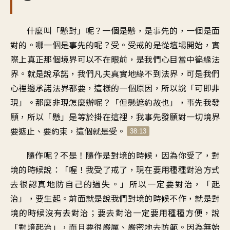
什麼叫「懸對」呢？一個是懸，是事先的，一個是面
對的。哪一個是事先的呢？受。受戒的是從壇場開始，實
際上真正那個境界可以不在眼前，是我們心目當中徧緣法
界。就是說承諾，我們凡夫真實地緣不到法界，可是我們
心裡邊承諾法界都要，這樣的一個原因，所以說「可即非
現」。那麼非現怎麼辦呢？「但懸遮約故也」，事先我發
願，所以「懸」是等於掛在這裡，我事先發願對一切境界
要遮止、要約束，這個就是受。
38:13
隨作呢？不是！隨作是對境的時候，因為你受了，對
境的時候說：「喔！我受了戒了，現在要用種種對治方式
去很認真地防自己的過失。」所以一定要對治，「起
治」，要生起。前面就是說我們對境的時候不作，就是對
境的時候沒有去對治；要去對治一定要用種種方便，說
「對境起治」，而且要很嚴厲、嚴密地去防範。因為無始