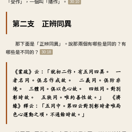
「受作」，一個叫「隨作」。
30:10
第二支 正辨同異
那下面是「正辨同異」。說那兩個有哪些是同的？有
哪些是不同的？
30:18
《業疏》云：「就初二作，有五同四異。 一
者名同。俱名作戒故。 二義同。俱防非
境。 三體同。俱以色心故。 四短同。對別
彰時故。 五狹同。唯約善性故。」 《濟
緣》釋云：「五同中。第四云對別彰時者唯局
色心運動之頃，不通餘時故。」