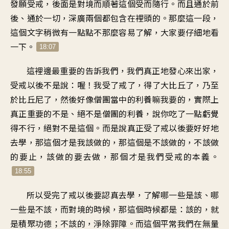
發願受戒，後面是對境而順著這個受而隨行。而且通於前
後、通於一切，深廣兩個都包含在裡頭的。那麼這一段，
這個文字稍微有一點點不那麼容易了解，大家要仔細地看
一下。
18:07
這裡邊最重要的告訴我們，我們真正地發心來出家，
受戒以後不是說：喔！我受了戒了，得了大比丘了，乃至
於比丘尼了，然後好像僧團當中的利養嘛我要的，實際上
真正重要的不是、絕不是僧團的利養，說你吃了一點虧覺
得不行，絕對不是這個。而是說真正受了戒以後要好好地
去學，那這個才是我該做的，那這個是不該做的，不該做
的要止，該做的要去做，那個才是我們受戒的本義。
18:55
所以受完了戒以後要認真去學，了解哪一些是該、哪
一些是不該，而對境的時候，那這個時候都是：該的，就
是積聚功德；不該的，淨除罪障。而這個平常我們在無量