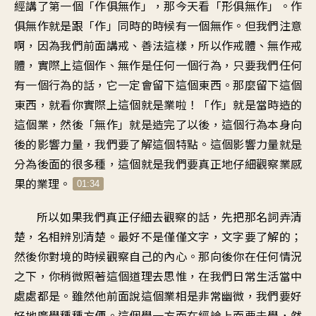
經講了第一個「作俱無作」，那今天看「形俱無作」。作
俱無作就是跟「作」同時的時候有一個無作。但我們注意
啊，因為我們前面講戒、善法這樣，所以作戒體、無作戒
體，實際上這個作、無作是任何一個行為，只要我們任何
有一個行為的話，它一定會留下這個東西。那麼留下這個
東西，就看你實際上這個就是業啦！「作」就是當時造的
這個業，然後「無作」就是造完了以後，這個行為本身向
後的影響力量，我們要了解這個特點。這個影響力量就是
分為後面的很多種，這個就是我們要真正地仔細觀察業感
果的業理。
01:34
所以如果我們真正仔細去觀察的話，先把那名詞弄清
楚，名相辨別清楚。最好不是僅僅文字，文字要了解的；
然後你對境的時候觀察自己的內心。那向後你在任何情況
之下，你稍微照著這個道理去思惟，在我們日常生活當中
處處都是。雖然他前面說這個業相是非常幽微，我們要好
好地廣學種種方便。這個學一方面在經論上面要去學，然