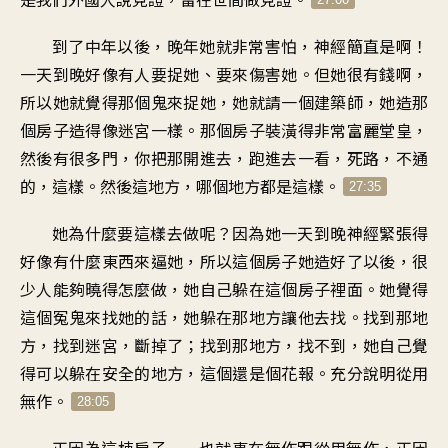
到了中年以後，晚年她就非常害怕，神經簡直是啊！
一天到晚好像有人要捉她、要來傷害她。但她很有錢啊，
所以她就覺得那個鬼來捉她，她就請一個建築師，她造那
個房子造得像迷宮一樣。那個房子裝潢得非常富麗堂皇，
然後有很多門，你把那開進去，跑進去一看，死路，不通
的，這樣。然後這地方，哪個地方都是這樣。
27:35
她為什麼要這樣去做呢？因為她一天到晚神經緊張得
好像有什麼東西來逼她，所以這個房子她造好了以後，很
少人能夠曉得怎麼做，她自己躲在這個房子裡面。她覺得
這個冤鬼來找她的話，她躲在那地方讓他去找。找到那地
方，找到迷宮，斷掉了；找到那地方，找不到，她自己覺
得可以躲在安全的地方，這個還是個花報。充分說明從用
無作。
28:05
正因為這棟房子──也就事在無作跟從用無作，正因