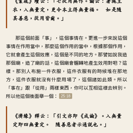
《業疏》續云：「七從用無作。論云：著施主
衣，入無量定，更令本主得無量福。 如是隨
其善惡，從用皆爾。」
那這個前面「事」，這個事情在。更進一步來說這個
事情在作用當中，那麼這個作用的當中，根據那個作用，
它就會產生這個效應，這個是不同的地方。那譬如說我造
那個廟，造了廟的話，這個廟會輾轉地產生效用對吧？這
樣。那別人布施一件衣服，這件衣服有的時候堆在那地
方，這件衣服就沒有什麼用場了，這個諸如此類。所以
「事在」跟「從用」兩樣東西，你可以互相這樣去辨別。
所以他這個後面舉一個：
25:18
《濟緣》釋云：「引文亦即《成論》。入無量
定即四無量定。 隨善惡者示通說也。」