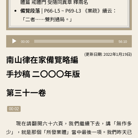
體篇 戒體門 受隨同異章 釋兩名
備覽段落 |
P66-L5 ~ P69-L3 《業疏》續云：
「二者……雙判通局。」
音
00:00
56:10
訊
(更新日期: 2022年1月19日)
播
南山律在家備覽略編
放
手抄稿 二〇〇〇年版
器
第三十一卷
00:02
現在請翻開六十六頁，我們繼續下去，講「無作多
少」，就是那個「所發業體」當中最後一項。我們昨天已