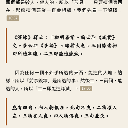
那個都是殺人、傷人的，所以「苦具」，只要這個東西
在，那麼這個惡業一直會相續。我們先看一下解釋：
16:37
《濟緣》釋云：「初明善業。論云即《成實》
文。多云即《多論》。曠猶大也。三因緣者初
即所造事壞，二三即能造緣滅。
因為任何一個不外乎所造的東西、能造的人嘛，這
樣。所以「前事毀壞」是所造的事，然後二、三兩個，能
造的人，所以「二三即能造緣滅」。
17:06
應有四句，初人物俱在，此句不失，二物壞人
在，三物在人喪，四人物俱喪，三句並失。