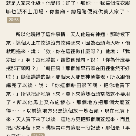
就是人家來化緣，他覺得：好了，那你……我這個洗衣服
嘛也派不上用場，你蓋廟。總是隨便就供養人家了。
20:58
所以他曉得了這件事情，天人他是有神通，那時候下
來。這個人正在挖還沒有挖得起來，因為石頭滿大呀，他
就跑過來，說：「欸，你在這裡做什麼呀？」他說：「我
耕田。」啊！跟他攀談，讚歎他幾句。說：「你為什麼要
挖那石頭呀？」「耕田嘛！那個如果石頭在田裡當然不好
啦！」隨便講講的話，那個天人那是神通變現，所以跟他
講完了以後，說：「你這個耕田很苦啊，把你地買下
來。」所以把那地買下來，買下來這塊石頭當然就不要用
了。所以他馬上又布施發心，那個地方把那個大廟蓋
得……。以前這地方只是這個放一塊石頭，現在他買下
來，天人買下來了以後，這地方更把那個廟蓋起來，而且
把那故事留下來。佛經當中有這麼一段記載，那個是「事