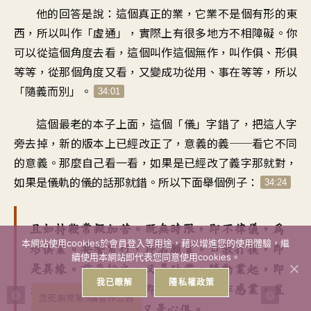
他的回答是說：這個真正的業，它業不是個有形的東
西，所以叫作「虛通」，實際上有很多地方不相障礙。你
可以從這個角度去看，這個叫作這個無作，叫作俱、形俱
等等，從那個角度又看，又變成功從用、事在等等，所以
「隨義而別」。
34:01
這個最老的本子上面，這個「儀」字錯了，把這人字
旁去掉，新的版本上已經改正了，意義的義──看它不同
的意義。那麼自己看一看，如果是已經改了義字那就對，
如果是儀軌的儀的話那就錯。所以下面舉個例子：
34:24
且如持鞭常擬加苦。既無時限，即不律儀，為
本網站使用cookies於會員登入等用途，藉以增進您的使用體驗，繼
形俱業。要誓常行，即名願業。口教打撲，即
續使用本網站即代表您同意使用cookies。
是異緣。前受行之，又是助業。隨動業起，即
我已瞭解
隱私權政策
是作俱。鞭具不亡，即名事在。隨作感業，豈
念死無常第9講發佈公告
非從用。惡念未絕，又是心俱。