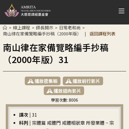
線上課程
師長開示
日常老和尚
>
>
>
>
南山律在家備覽略編手抄稿（2000年版）
返回課程列表
|
南山律在家備覽略編手抄稿
（2000年版）31
播放密集嘛
播放前行影片
播放迴向影片
學習次數:
8006
繁中
講次 |
31
科判 |
宗體篇 戒體門 戒體相狀章 所發業體 ~ 宗