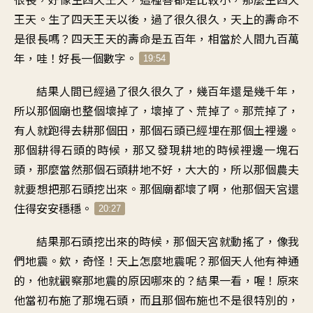
王天。生了四天王天以後，過了很久很久，天上的壽命不
是很長嗎？四天王天的壽命是五百年，相當於人間九百萬
年，哇！好長一個數字。
19:54
結果人間已經過了很久很久了，幾百年還是幾千年，
所以那個廟也整個壞掉了，壞掉了、荒掉了。那荒掉了，
有人就跑得去耕那個田，那個石頭已經埋在那個土裡邊。
那個耕得石頭的時候，那又發現耕地的時候裡邊一塊石
頭，那麼當然那個石頭耕地不好，大大的，所以那個農夫
就要想把那石頭挖出來。那個廟都壞了啊，他那個天宮還
住得安安穩穩。
20:27
結果那石頭挖出來的時候，那個天宮就動搖了，像我
們地震。欸，奇怪！天上怎麼地震呢？那個天人他有神通
的，他就觀察那地震的原因哪來的？結果一看，喔！原來
他當初布施了那塊石頭，而且那個布施也不是很特別的，