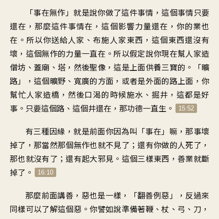
「事在無作」就是說你做了這件事情，這個事情只要
還在，那麼這件事情在，這個影響力量還在，你的業也
在。所以你送給人家、布施人家東西，這個東西還沒有
壞，這個無作的力量一直在。所以假定說你現在幫人家造
僧坊、蓋廟、塔，然後聖像，這是上面供養三寶的。「曠
路」，這個曠野、寬廣的方面，或者是外面的路上面，你
幫忙人家造橋，然後口渴的時候施水、掘井，這都是好
事。只要這個路、這個井還在，那功德一直生。
15:52
有三種因緣，就是前面你因為叫「事在」嘛，那事壞
掉了，那當然那個無作也就不見了；還有你做的人死了，
那也就沒有了；還有起大邪見。這個三樣東西，善業就斷
掉了。
16:10
那麼前面講善，惡也是一樣，「翻善例惡」，反過來
同樣可以了解這個惡。你譬如說準備著鞭、杖、弓、刀，