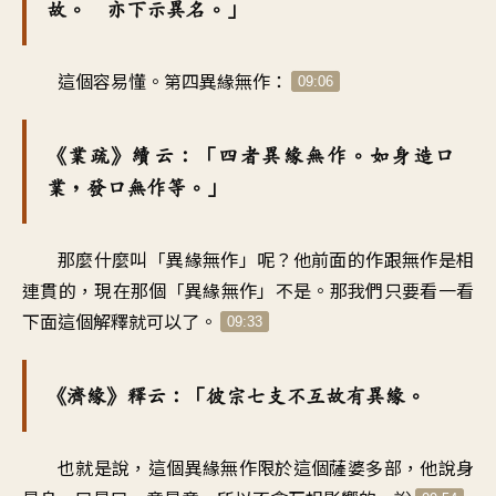
故。 亦下示異名。」
這個容易懂。第四異緣無作：
09:06
《業疏》續云：「四者異緣無作。如身造口
業，發口無作等。」
那麼什麼叫「異緣無作」呢？他前面的作跟無作是相
連貫的，現在那個「異緣無作」不是。那我們只要看一看
下面這個解釋就可以了。
09:33
《濟緣》釋云：「彼宗七支不互故有異緣。
也就是說，這個異緣無作限於這個薩婆多部，他說身