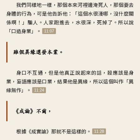
我們同樣地一樣，那個本來河裡邊淹死人，那個要去
身體的行為，可是他告訴他：「這個水很淺哪，沒什麼關
係啊！」騙人。人家跑進去，水很深，死掉了。所以說
「口造身業」。
11:07
雖假異緣還發本業。
身口不互通，但是他真正說起來的話，殺應該是身
業，妄語應該是口業，結果他是異緣，所以這個叫作「異
緣無作」。
11:24
《成論》不爾，
根據《成實論》那就不是這樣的。
11:28