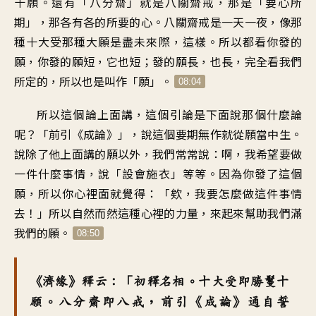
十願。還有「八分齋」就是八關齋戒，那是「要心所
期」，那各有各的所要的心。八關齋戒是一天一夜，像那
種十大受那種大願是盡未來際，這樣。所以都看你發的
願，你發的願短，它也短；發的願長，也長，完全看我們
所定的，所以也是叫作「願」。
08:04
所以這個論上面講，這個引論是下面說那個什麼論
呢？「前引《成論》」，說這個要期無作就從願當中生。
說除了他上面講的願以外，我們常常說：啊，我希望要做
一件什麼事情，說「設會施衣」等等。因為你發了這個
願，所以你心裡面就覺得：「欸，我要怎麼做這件事情
去！」所以自然而然這種心裡的力量，來起來幫助我們滿
我們的願。
08:50
《濟緣》釋云：「初釋名相。十大受即勝鬘十
願。八分齋即八戒，前引《成論》通自誓