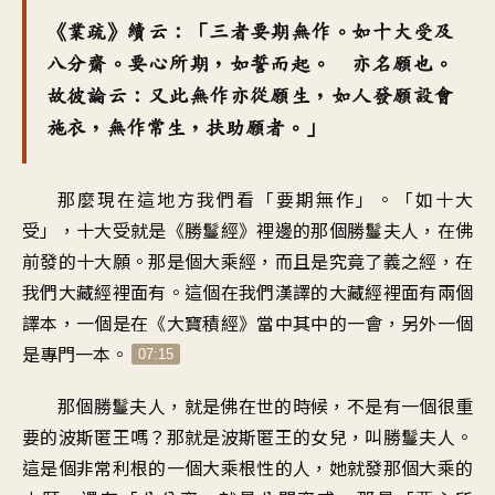
《業疏》續云：「三者要期無作。如十大受及
八分齋。要心所期，如誓而起。 亦名願也。
故彼論云：又此無作亦從願生，如人發願設會
施衣，無作常生，扶助願者。」
那麼現在這地方我們看「要期無作」。「如十大
受」，十大受就是《勝鬘經》裡邊的那個勝鬘夫人，在佛
前發的十大願。那是個大乘經，而且是究竟了義之經，在
我們大藏經裡面有。這個在我們漢譯的大藏經裡面有兩個
譯本，一個是在《大寶積經》當中其中的一會，另外一個
是專門一本。
07:15
那個勝鬘夫人，就是佛在世的時候，不是有一個很重
要的波斯匿王嗎？那就是波斯匿王的女兒，叫勝鬘夫人。
這是個非常利根的一個大乘根性的人，她就發那個大乘的