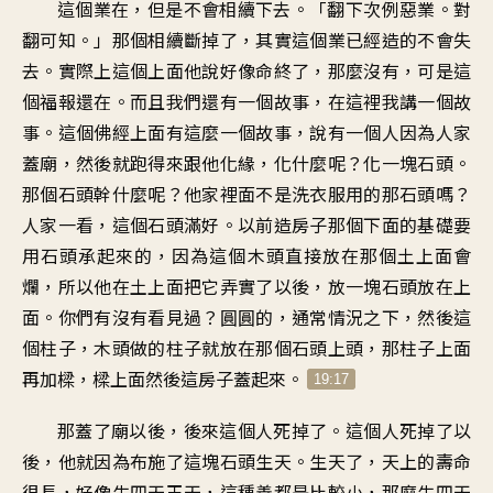
這個業在，但是不會相續下去。「翻下次例惡業。對
翻可知。」那個相續斷掉了，其實這個業已經造的不會失
去。實際上這個上面他說好像命終了，那麼沒有，可是這
個福報還在。而且我們還有一個故事，在這裡我講一個故
事。這個佛經上面有這麼一個故事，說有一個人因為人家
蓋廟，然後就跑得來跟他化緣，化什麼呢？化一塊石頭。
那個石頭幹什麼呢？他家裡面不是洗衣服用的那石頭嗎？
人家一看，這個石頭滿好。以前造房子那個下面的基礎要
用石頭承起來的，因為這個木頭直接放在那個土上面會
爛，所以他在土上面把它弄實了以後，放一塊石頭放在上
面。你們有沒有看見過？圓圓的，通常情況之下，然後這
個柱子，木頭做的柱子就放在那個石頭上頭，那柱子上面
再加樑，樑上面然後這房子蓋起來。
19:17
那蓋了廟以後，後來這個人死掉了。這個人死掉了以
後，他就因為布施了這塊石頭生天。生天了，天上的壽命
很長，好像生四天王天，這種善都是比較小，那麼生四天