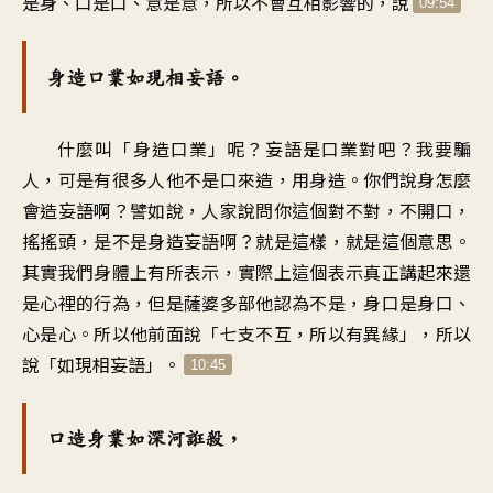
是身、口是口、意是意，所以不會互相影響的，說
09:54
身造口業如現相妄語。
什麼叫「身造口業」呢？妄語是口業對吧？我要騙
人，可是有很多人他不是口來造，用身造。你們說身怎麼
會造妄語啊？譬如說，人家說問你這個對不對，不開口，
搖搖頭，是不是身造妄語啊？就是這樣，就是這個意思。
其實我們身體上有所表示，實際上這個表示真正講起來還
是心裡的行為，但是薩婆多部他認為不是，身口是身口、
心是心。所以他前面說「七支不互，所以有異緣」，所以
說「如現相妄語」。
10:45
口造身業如深河誑殺，