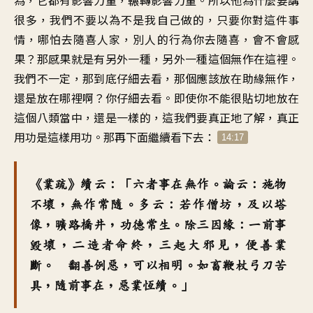
很多，我們不要以為不是我自己做的，只要你對這件事
情，哪怕去隨喜人家，別人的行為你去隨喜，會不會感
果？那感果就是有另外一種，另外一種這個無作在這裡。
我們不一定，那到底仔細去看，那個應該放在助緣無作，
還是放在哪裡啊？你仔細去看。即使你不能很貼切地放在
這個八類當中，還是一樣的，這我們要真正地了解，真正
用功是這樣用功。那再下面繼續看下去：
14:17
《業疏》續云：「六者事在無作。論云：施物
不壞，無作常隨。多云：若作僧坊，及以塔
像，曠路橋井，功德常生。除三因緣：一前事
毀壞，二造者命終，三起大邪見，便善業
斷。 翻善例惡，可以相明。如畜鞭杖弓刀苦
具，隨前事在，惡業恆續。」