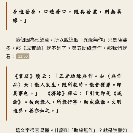
身造發身，口造發口，隨具發業，則無異
緣。」
這個因為他通意，所以說這個「異緣無作」只是薩婆
多，那《成實論》就不是了。第五助緣無作，那我們就
看：
11:53
《業疏》續云：「五者助緣無作。如〈無作
品〉云：教人殺生，隨所殺時，教者獲罪。即
其事也。」 《濟緣》釋云：「引文即是《成
論》。彼約教人，所教行事，助成能教。文明
造罪，善亦如之。」
這文字很容易懂。什麼叫「助緣無作」？就是說譬如