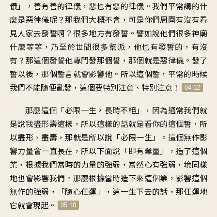
儀」，善有善的律儀，惡也有惡的律儀。我們平常講的什
麼是惡律儀呢？那我們大概不會，可是你們周圍有沒有看
見人家去發誓啊？很多地方有發誓。譬如說他們很多神廟
什麼等等，乃至於世間很多幫派，他也有發誓的，有沒
有？那這個發誓他專門發那個誓，那個就是惡律儀。發了
誓以後，那個誓言就會影響他。所以這個誓，平常的時候
我們不能隨便亂發，這個要特別注意、特別注意！
04:12
那麼這個「必限一生，長時不絕」，因為通常我們就
是說我盡形壽這樣，所以這樣的話就是看你的這個誓，所
以盡形、盡壽，那就是所以說「必限一生」。這個無作影
響力量會一直長在，所以下面說「即有業量」，造了這個
業，根據我們當時的力量的強弱，當然心有強弱，境同樣
地也會影響我們。那麼根據當時造下來這個業，影響這個
無作的強弱，「隨心任運」，這一生下去的話，那任運地
它就會現起。
05:10