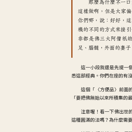
那麼為什麼不一口
這樣做啊
，
但是大家偏
你們哪
，
說：好好
，
這
機的不同的方式
來接引
非都是佛
三大阿僧祇
足、腦髓
，
外面的妻子
這一小段
我還是先提一
悉這部經典
。
你們在座的
有
這個「〈方便品〉前面
「
要把佛無始以來所積集的
注意喔
！
看一下佛出世
這種圓滿的法嗎
？
為什麼需