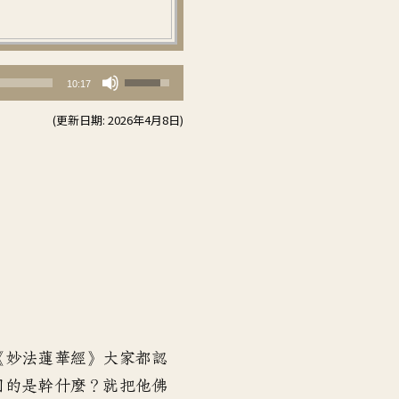
使
10:17
用
(更新日期: 2026年4月8日)
向
上/
向
下
鍵
以
提
高
或
降
《妙法蓮華經
》
大家都認
低
目的是幹什麼
？
就把他佛