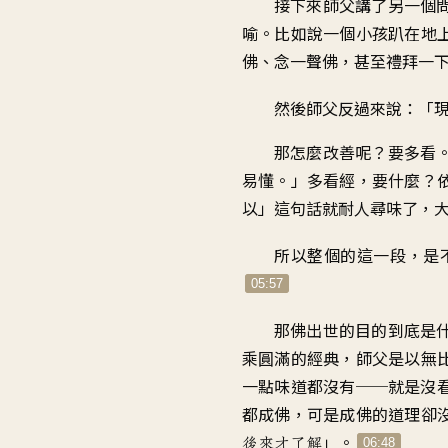
接下來師父講了另一個
喻
。
比如說一個小孩
趴在地
佛
、
念一聲佛
，
甚至禮拜一
然後師父反過來說
：「
那怎麼改善呢？要多看
易懂
。」
多看經
，
要什麼
？
以
」
這句話就耐人尋味了
，
所以整個的這一段
，
是
05:57
那佛出世的目的
到底是
乘圓滿的經典
，
師父是以無
一點味道都沒有
──
就是沒
都成佛
，
可是成佛的道理卻
」。
後來才了解
06:48