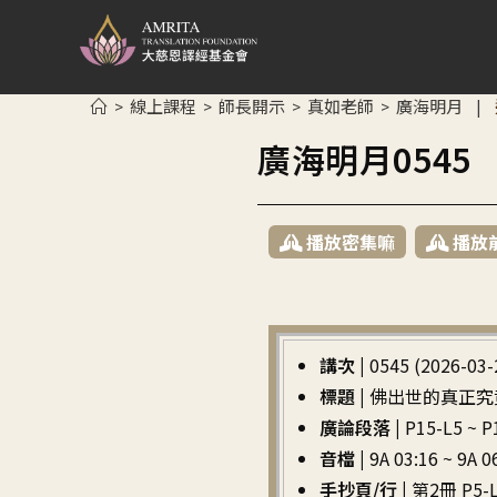
線上課程
師長開示
真如老師
廣海明月
>
>
>
>
|
廣海明月054
播放密集嘛
播放
講次 |
0545 (2026-03-
標題 |
佛出世的真正究
廣論段落 |
P15-L5 
音檔 |
9A 03:16 ~ 9A 0
手抄頁/行 |
第2冊 P5-L