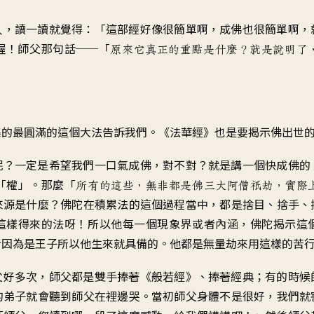
人
，
讀一讀就覺得
：「
這部經好像很簡單啊
，
成佛也很簡單啊
，
喔！師父那句話
──「
原來它真正的重點是什麼
？
就是說明了
？
集的
最圓滿的這個大法告訴我們
。《
法華經》也是要揭示
佛出世
呢
？
一定是希望我們一口氣成佛
，
對不對
？
就是講一個快成佛的
「權
」。
那麼「
所有的這些
，
無非都是佛三大阿僧祇劫
，
實際
來源是什麼
？
佛陀在積累法的
這個過程當中
，
都是捨
目、捨手、
這樣得來的法呀
！
所以他每一個現象界
或者內涵
，
佛陀揭示這
者因為是王子
所以他生來就具備的
。
他都是無量劫來
用這樣的苦
父好多次
，
師父都是雙手捧著
《
般若經》、捧著經典
；
有的時候
的弟子
就會聽到師父在裡邊哭
。
當初師父身體不是很好
，
我們就