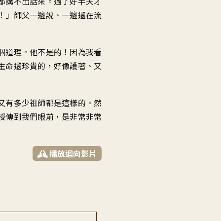
都講不出話來
。
過了好半天才
！」
師父一邊說、一邊
還在流
個道理
。
他不是的
！
因為我看
生命還珍貴的
，
好像護著、又
又有多少祖師都是這樣的
。
然
授
傳到我們眼前
，
是非常非常
播放迴向影片