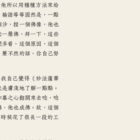
音
，
他所以用種種方法來給
量。
、
驗證等等固然是
，
一點
個沙，捏一個佛像
，
他也
念一聲佛，拜一下
，
這些
們多看
，
這個原因
，
這個
；
要不然的話
，
你自己努
？
我自己覺得
《
妙法蓮華
就是膚淺地了解一點點
。
仰慕之心
翻開來去唸
，
唸
佛、他也成佛
。
欸，這個
那時候花了
很長一段的工