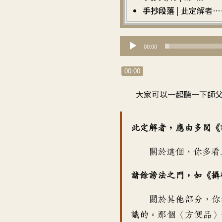
手抄段落 |
此定解者…
音
00:00
訊
播
00:00
放
大家可以一起聽一下師
器
此定解者
，
應由多閱《
關於這個
，
你多看
諸餘謗法之門，如《攝
關於其他部分
，
你
識的
。
那個〈方便品〉