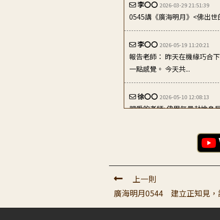
李〇〇
2026-03-29 21:51:39
0545講《廣海明月》<佛出世
李〇〇
2026-05-19 11:20:21
報告老師： 昨天在機緣巧合
一點感覺。 今天共...
徐〇〇
2026-05-10 12:08:13
親愛的老師: 佛用無量劫捨
語示現無比仰慕、恭...
方〇〇
2026-03-25 22:48:14
恭敬頂禮大寶恩師： 感恩師
的 利益...
上一則
廣海明月0544 建立正知見
廖〇〇
2026-03-27 12:00:44
頂禮大寶恩師： 每次聽到老