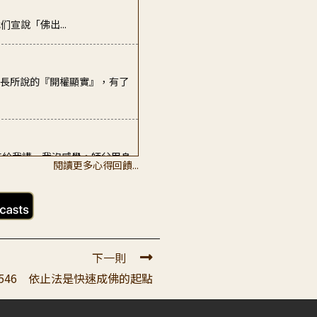
宣說「佛出...
師長所說的『開權顯實』，有了
來給我講，我沒感覺。師父用身
閱讀更多心得回饋...
攝研經應當了知 佛出世究竟目
下一則
546 依止法是快速成佛的起點
們如聽師父老師的帶子，我雖然