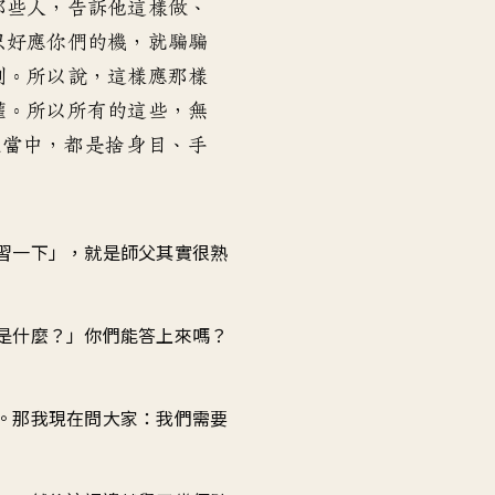
那些人
，
告訴他這樣做、
只好應你們的機
，
就騙騙
到
。
所以說
，
這樣應那樣
權
。
所以所有的這些
，
無
程當中
，
都是捨身目
、
手
習一下
」，
就是師父其實很熟
是什麼
？」
你們能答上來嗎
？
。
那我現在問大家
：
我們需要