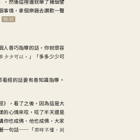
」，
然後這裡邊就舉了幾個譬
個事情
，
拿個樂器
去讚歎一聲
！
05:10
個人
善巧指導的話
，
你就很容
」「
多多少少可
多少少可以
。
那看經的話要有善知識指導
。
經
》，
看了之後
，
因為這是大
樣的心情來唸
，
唸了半天還是
講
你也成佛、他也成佛
，
大家
著一句話
──「
那時不懂
，
到