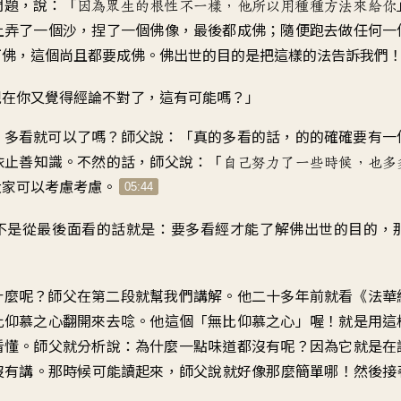
問題
，
說
：「
因為眾生的根性不一樣
，
他所以用種種方法來給你
上弄了一個沙
，
捏了一個佛像
，
最後都成佛
；
隨便跑去做任何一
下佛
，
這個尚且都要成佛
。
佛出世的目的是
把這樣的法告訴我們
現在你又覺得經論不對了
，
這有可能嗎
？」
。
多看就可以了嗎
？
師父說
：「
真的多看的話
，
的的確確要有一
依止善知識
。
不然的話
，
師父說
：「
自己努力了一些時候
，
也多
大家可以考慮考慮
。
05:44
不是從最後面看的話
就是
：
要多看經
才能了解佛出世的目的
，
什麼呢
？
師父在第二段
就幫我們講解
。
他二十多年前
就看《法華
比仰慕之心
翻開來去唸
。
他這個「無比仰慕之心」喔
！
就是用這
看懂
。
師父就分析說
：
為什麼一點味道都沒有呢
？
因為它就是在
沒有講
。
那時候可能讀起來
，
師父說就好像那麼簡單哪
！
然後接