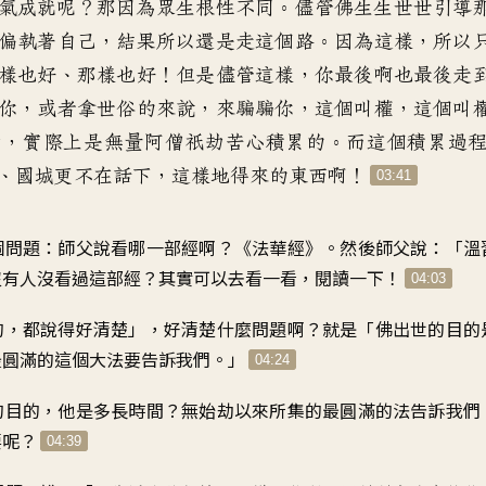
氣成就呢
？
那因為眾生根性不同
。
儘管佛生生世世
引導
偏執著自己
，
結果所以還是走這個路
。
因為這樣，所以
樣也好、那樣也好
！
但是儘管這樣
，
你最後啊也最後走
你
，
或者拿世俗的來說
，
來騙騙你，這個叫權
，
這個叫
劫
，
實際上是無量阿僧祇劫
苦心積累的
。
而這個積累過
、國城更不在話下
，
這樣地得來的東西啊
！
03:41
個問題
：
師父說
看哪一部經啊
？《
法華經
》。
然後師父說
：「
溫
沒有人沒看過這部經
？
其實可以去看一看
，
閱讀一下
！
04:03
的
，
都說得好清楚
」，
好清楚什麼問題啊
？
就是「佛出世的目的
最圓滿的這個大法
要告訴我們
。」
04:24
的目的
，
他是多長時間
？
無始劫以來所集的
最圓滿的法告訴我們
要呢
？
04:39