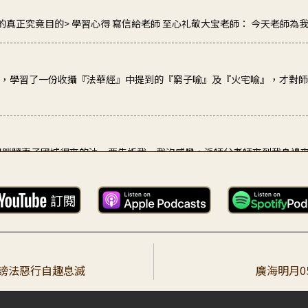
的真正究竟目的> 學習心得 寫信給老師 至心礼敬大宝老師： 今天老師為我们
下，學習了一份收攝『法華經』中提到的『窮子喻』及『火宅喻』，才對
身目腦髓妻子國城得來的法，要告訴我，我沒感覺。派師父老師來到我身邊
長為我們宣說佛出世的真正究竟目的。幫助弟子學習到： 諦者品及法華經 
，謗法惡行自趣息滅
廣海明月0
師您讚嘆師父的行誼,我都會非常感動．今年參加基礎培訓,性再法師教我