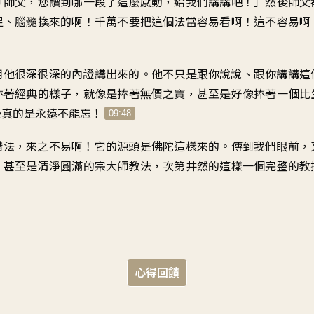
「師父
，
您讀到哪一段了這麼感動
，
給我們講講吧
！」
然後師父
足、腦髓換來的啊
！
千萬不要把這個法
當容易看啊
！
這不容易啊
用他很深很深的
內證講出來的
。
他不只是跟你說說
、
跟你講講這
捧著經典的樣子
，
就像是捧著無價之寶
，
甚至是好像捧著一個
比
後真的是
永遠不能忘
！
09:48
惜法
，
來之不易啊
！
它的源頭是佛陀這樣來的
。
傳到我們眼前
，
，
甚至是清淨圓滿的宗大師教法
，
次第井然的
這樣一個完整的教
心得回饋