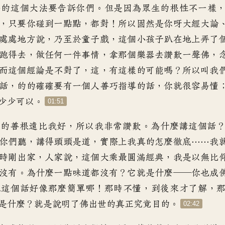
滿的這個大法
要告訴你們
。
但是因為眾生的根性不一樣
，
只要你碰到一點點
，
都對
！
所以固然是你呀大經大論
處處地方說
，
乃至於童子戲
，
這個小孩子趴在地上
弄了
跑得去
，
做任何一件事情
，
拿那個樂器去讚歎一聲佛
，
而這個經論是不對了
，
這，有這樣的可能嗎
？
所以叫我
話
，
的的確確
要有一個人善巧指導的話
，
你就很容易懂
少少可以
。
01:51
們的善根遠比我好
，
所以我非常讚歎
。
為什麼講這個話
你們聽
，
講得頭頭是道
，
實際上我真的怎麼徹底
……
我
時剛出家
，
人家說，這個大乘最圓滿經典
，
我是以無比
沒有
。
為什麼一點味道都沒有
？
它就是什麼
──
你也成
想這個話
好像那麼簡單哪
！
那時不懂
，
到後來才了解
，
是什麼
？
就是說明了
佛出世的真正究竟目的
。
02:42