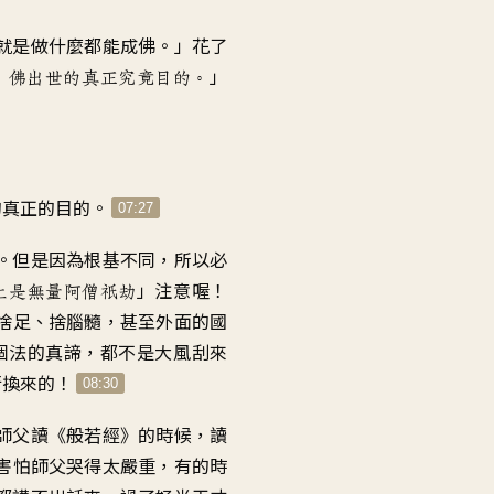
就是做什麼都能成佛
。」
花了
」
，
佛出世的真正究竟目的
。
的真正的目的
。
07:27
。
但是因為根基不同
，
所以必
」
注意喔
！
上是無量阿僧祇劫
捨足、捨腦髓
，
甚至外面的國
個法的真諦
，
都不是大風刮來
行換來的
！
08:30
師父讀《般若經》的時候
，
讀
害怕師父哭得太嚴重
，
有的時