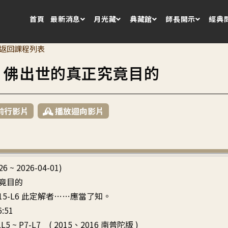
首頁
最新消息
月光藏
典藏館
師長開示
經典
返回課程列表
5 佛出世的真正究竟目的
前行影片
播放迴向影片
26 ~ 2026-04-01)
竟目的
~ P15-L6 此定解者……應當了知。
6:51
L5 ~ P7-L7 ( 2015、2016 南普陀版 )