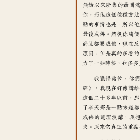
無始以來所集的
最圓
你
，
而他這個種種方法
點的事情也是
。
所以他
最後成佛
。
然後你隨便
尚且都要成佛
，
現在反
原因
。
但是真的多看的
力了一些時候
，
也多多
我覺得諸位
，
你
經
》，
我現在好像講給
這個二十多年以前
，
那
了半天哪是一點味道都
成佛的道理沒講
，
我
夫
。
原來它真正的重點