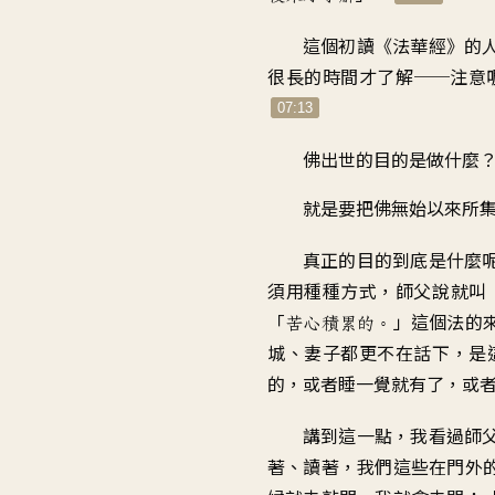
這個初讀《法華經》的
很長的時間才了解
──
注意
07:13
佛出世的目的是做什麼
就是要把佛無始以來所
真正的目的到底是什麼
須用種種方式
，
師父說就叫
「
」
這個法的
苦心積累的
。
城、妻子
都更不在話下
，
是
的
，
或者睡一覺就有了
，
或
講到這一點
，
我看過師
著、讀著
，
我們這些在門外