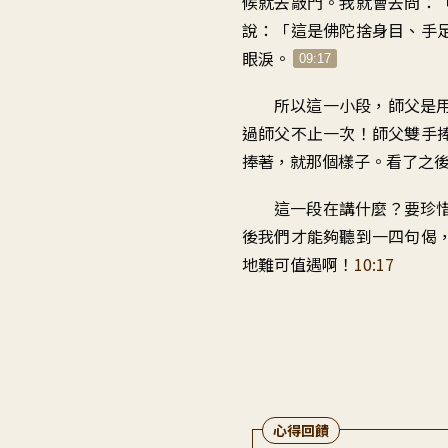
候就去敲門
。
我就會去問：
說
：「
這是佛陀捨身目
、
手
眼淚
。
09:17
所以這一小段
，
師父是
過師父不止一次
！
師父雙手
捧著
，
就那個樣子
。
看了之
這一段在講什麼
？
要珍
後我們才能夠聽到一四句偈
地
難可值遇啊
！
10:17
心得回饋