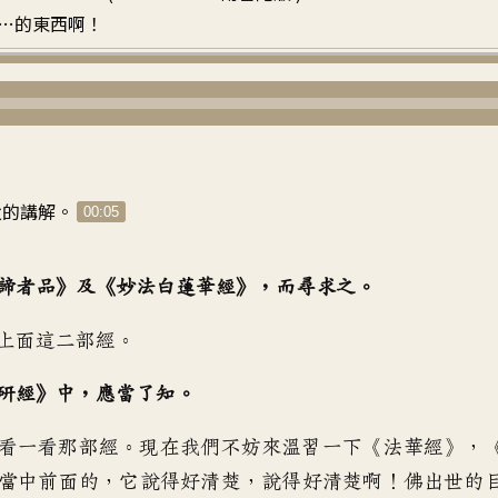
…的東西啊！
父的
講解
。
00:05
諦者品》及
《
妙法白蓮華經》，而尋求之
。
上面這二部經
。
研經》中
，
應當了知
。
看一看那部經
。
現在我們不妨來溫習一下
《
法華經》，
當中前面的
，
它說得好清楚
，
說得好清楚啊
！
佛出世的