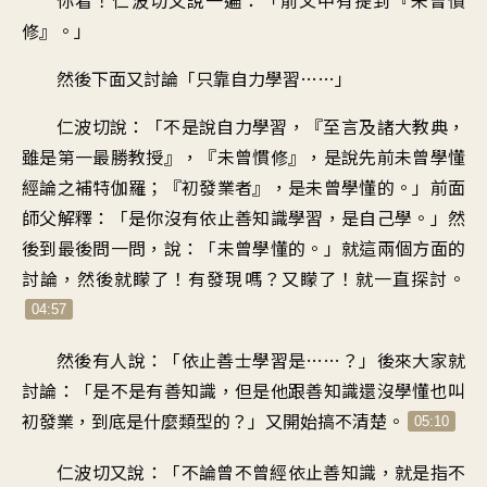
你看！仁波切又說一遍
：「
前文中有提到『未曾慣
修
』。」
然後下面又討論
「
只靠自力學習
……」
仁波切說
：「
不是說自力學習
，『
至言及諸大教典
，
雖是第一最勝教授
』，『
未曾慣修
』，
是說先前未曾學懂
經論之
補特伽羅
；『
初發業者』，是未曾學懂的
。」
前面
師父解釋
：「
是你沒有依止善知識學習
，
是自己學
。」
然
後到最後問一問，說
：「
未曾學懂的
。」
就這兩個方面的
討論
，
然後就矇了
！
有發現嗎？又矇了
！
就一直探討
。
04:57
然後有人說
：「
依止善士學習是
……？」
後來大家就
討論
：「
是不是有善知識
，
但是他跟善知識還沒學懂
也叫
初發業
，
到底是什麼類型的
？」
又開始搞不清楚
。
05:10
仁波切又說
：「
不論曾不曾經依止善知識
，
就是指不