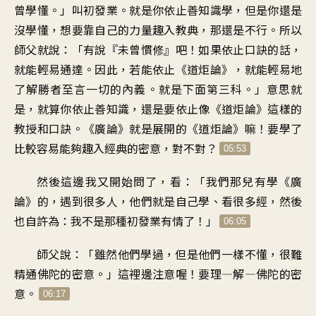
曾學懂
。」
叫初發業
。
就是你依止善知識學
，
但是你還是
沒學懂
，
想要靠自己的力量趣入教典
，
那還是不行
。
所以
師父就說
：「
有說『未曾慣修』吧
！
如果依止口訣的話
，
就能輕易通達
。
因此，若能依止《道炬論
》，
就能輕易地
了解
勝者至言一切的內義
。
就是下面第三科
。」
意思就
是
，
就算你依止善知識
，
還是要依止像《道炬論
》
這樣的
教授和口訣
。《
廣論》就是展開的《道炬論》嘛
！
要學了
比較容易能夠趣入
經典的密意，對不對
？
05:53
然後這邊我又開始問了
，
看：「我們那兒有學《廣
論》的
，
遇到很多人
，
他們就是自己學、看很多經
，
然後
也自許為
：
我不是那種初發業有情了
！」
06:05
師父說：「雖然他們學過
，
但是他們一樣不懂
，
很難
精通佛陀的密意
。」
這裡邊注意喔
！
要理—解—佛陀的密
意
。
06:17