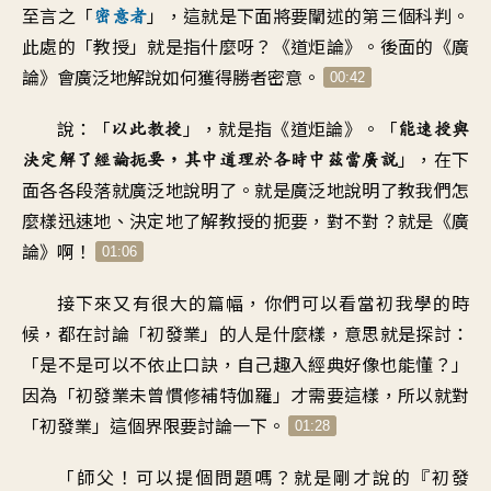
至言之「
」，
這就是下面將要闡述的
第三個科判
。
密意者
此處的「教授」就是指什麼呀
？《
道炬論
》。
後面的《廣
論》會廣泛地解說
如何獲得勝者密意
。
00:42
說：「
」，
就是指《道炬論
》。「
以此教授
能速授與
」，
在下
決定解了經論扼要
，
其中道理於各時中茲當廣說
面各各段落
就廣泛地說明了
。
就是廣泛地說明了
教我們怎
麼樣迅速地
、
決定地了解教授的扼要
，
對不對
？
就是《廣
論》啊
！
01:06
接下來又有很大的篇幅
，
你們可以看當初我學的時
候
，
都在討論「初發業」的人
是什麼樣
，
意思就是探討
：
「
是不是可以不依止口訣
，
自己趣入經典好像也能懂
？」
因為「初發業未曾慣修補特伽羅
」
才需要這樣
，
所以就對
「初發業
」
這個界限要討論一下
。
01:28
「
師父！可以提個問題嗎
？
就是剛才說的『初發