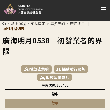
線上課程
師長開示
真如老師
廣海明月
>
>
>
>
|
返回課程列表
廣海明月0538 初發業者的界
限
播放密集嘛
播放前行影片
播放迴向影片
學習次數:
105482
繁中
简中