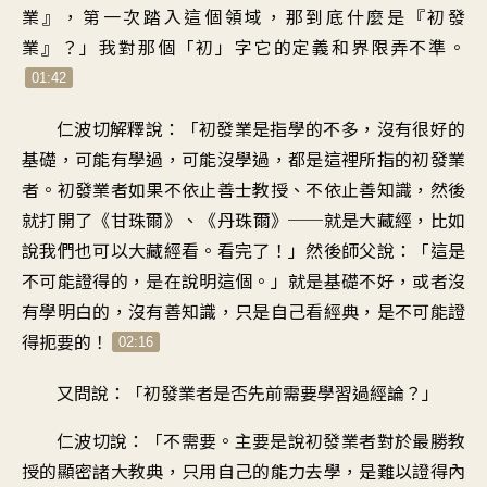
業
』，
第一次踏入這個領域
，
那到底什麼是『初發
業
』？」
我對那個「初」字
它的定義和界限弄不準
。
01:42
仁波切解釋說
：「
初發業是指學的不多
，
沒有很好的
基礎
，
可能有學過
，
可能沒學過
，
都是這裡所指的初發業
者
。
初發業者如果不依止善士教授
、
不依止善知識
，
然後
就打開了《甘珠爾》、《丹珠爾
》──
就是大藏經
，
比如
說我們也可以大藏經看
。
看完了
！」
然後師父說
：「
這是
不可能證得的
，
是在說明這個
。」
就是基礎不好
，
或者沒
有學明白的
，
沒有善知識
，
只是自己看經典
，
是不可能證
得扼要的
！
02:16
又問說
：「
初發業者是否
先前需要學習過經論
？」
仁波切說：「不需要
。
主要是說初發業者對於
最勝教
授的顯密諸大教典
，
只用自己的能力去學
，
是難以證得內