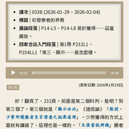
講次 |
0538 (2026-01-29 ~ 2026-02-04)
標題 |
初發業者的界限
廣論段落 |
P14-L5 ~ P14-L8 易於獲得……茲當
廣說。
四家合註入門段落 |
第1冊 P232L1 ~
P234LL1「第三、顯示……是怎麼樣。
音
00:00
08:38
訊
(更新日期: 2026年1月29日)
播
00:00
放
好！翻頁了
，
232頁
。
前面是第二個科判，是吧
？
到
器
第三個了
。
第三個就是
「
」《道炬論》「
顯示由此
教授
，
」。
少勞獲得的方式
上
少勞即獲
勝者至言密意之扼要道理
面就有講過了
，
這裡也是一樣的
。「
」
勝者
及後當說辨識