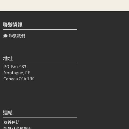
頂禮大寶恩師： 感恩 老師引導學習與領納 仁波切開示的精
要。538講對「初發業未曾慣修」的意義，依著 仁波切的引
導，而有正確的理解。感恩 ...
聯繫資訊
聯繫我們
董〇〇
2026-01-30 01:29:37
頂禮上師 這則講次，弟子內心感受 老師您再再與仁波切確
認「初發業者」的定義，做了最佳依師的典範！ 其中老師
地址
問仁波切，仁波切回答 ：「...
P.O. Box 983
Montague, PE
徐〇〇
2026-02-03 20:38:06
Canada C0A 1R0
敬呈老師：弟子聽完7遍了，想將學習供養您。這一講學習
到「初發業」的界限，主要是指未曾學懂佛陀密意的有情，
一定要追隨善知識學習如《道炬論》、《...
連結
黃〇〇
2026-02-04 07:10:19
一開始確實會疑問為何老師要問這麼詳細，後來聽到最後發
友善連結
現老師的身教就是在示範不懂時跟善知識學習且把它搞懂本
智慧財產權聲明