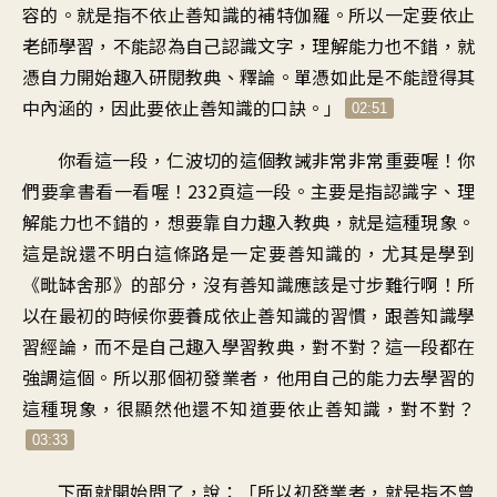
容的
。
就是指
不依止善知識的補特伽羅
。
所以一定要依止
老師學習
，
不能認為自己認識文字
，
理解能力也不錯
，
就
憑自力開始趣入
研閱教典、釋論
。
單憑如此是不能證得其
中內涵的
，
因此要依止善知識的口訣
。」
02:51
你看這一段
，
仁波切的這個教誡
非常非常重要喔
！
你
們要拿書看一看喔
！
232頁這一段
。
主要是指認識字
、
理
解能力也不錯的
，
想要靠自力趣入教典
，
就是這種現象
。
這是說還不明白
這條路是一定要善知識的
，
尤其是學到
《毗缽舍那》的部分
，
沒有善知識應該是寸步難行啊
！
所
以在最初的時候你要養成
依止善知識的習慣
，
跟善知識學
習經論
，
而不是自己趣入學習教典
，
對不對
？
這一段都在
強調這個
。
所以那個初發業者
，
他用自己的能力
去學習的
這種現象
，
很顯然他還不知道要依止善知識
，
對不對
？
03:33
下面就開始問了，說
：「
所以初發業者
，
就是指不曾