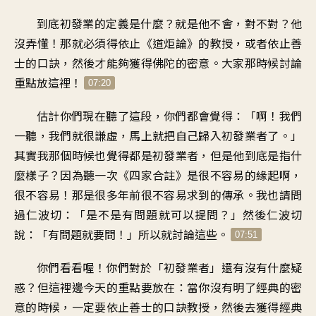
到底初發業的定義是什麼
？
就是他不會，對不對
？
他
沒弄懂
！
那就必須得依止《道炬論》的教授
，
或者依止善
士的口訣
，
然後才能夠獲得佛陀的密意
。
大家那時候討論
重點放這裡
！
07:20
估計你們現在聽了這段
，
你們都會覺得：「啊
！
我們
一聽
，
我們就很謙虛
，
馬上就把自己歸入初發業者了
。」
其實我那個時候也覺得
都是初發業者
，
但是他到底是指什
麼樣子
？
因為聽一次《四家合註
》
是很不容易的緣起啊
，
很不容易
！
那是很多年前
很不容易求到的傳承
。
我也請問
過仁波切
：「
是不是有問題就可以提問
？」
然後仁波切
說
：「
有問題就要問
！」
所以就討論這些
。
07:51
你們看看喔
！
你們對於「初發業者
」
還有沒有什麼疑
惑
？
但這裡邊今天的重點要放在
：
當你沒有明了
經典的密
意的時候
，
一定要依止善士的口訣教授
，
然後去獲得經典