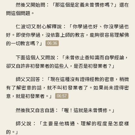
然後又開始問
：「
那這個是定義未曾慣修嗎
？」
還在
問這個問題
。
仁波切又耐心解釋說
：「
你學過也好、你沒學過也
好
。
即使你學過
，
沒依靠上師的教言
，
能夠很容易
理解佛
的一切教言嗎
？」
06:36
下面這個人又問說
：「
未曾依止善知識而自學經論
，
卻又自許非初發業者的這些人
，
是否是初發業者
？」
師父又回答
：「
現在這種沒有證得經教的密意
，
稍微
有了解密意的話
，
就不叫初發業者了
。
如果尚未證得密
意
，
就是初發業者
。」
06:57
然後我又自言自語
：「
喔！這就是未曾慣修
。」
師父說
：「
主要是他精通、理解的程度
是怎麼樣
的
。」