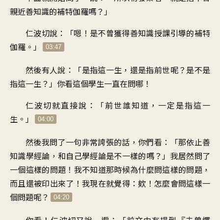
親近善知識的
補特伽羅嗎
？」
仁波切說：「嗯
！
是不曾獲得善知識
授課引導的補特
伽羅
。」
03:47
然後有人說
：「
是指這一生
，
還是指前世呢
？
是不是
指這一生
？」
你看這個學生一直在問哪
！
仁波切就直接說
：「
前世誰知道
，
一定是指這一
生
。」
04:00
然後我問了一句非常誇張的話
，
你們看
：「
那依止善
知識學經論
，
和自己學經論是不一樣的嗎
？」
我居然問了
一個這樣的問題
！
我不知道那時候
為什麼問這樣的問題
，
而且還被印出來了
！
我現在就覺得：欸
！
怎麼會問這樣一
個問題呢
？
04:20