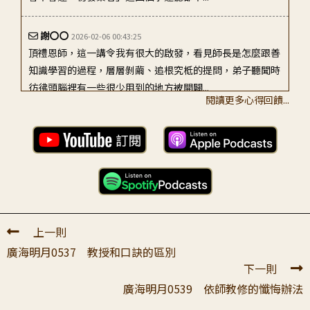
謝〇〇
2026-02-06 00:43:25
頂禮恩師，這一講令我有很大的啟發，看見師長是怎麼跟善
知識學習的過程，層層剝繭、追根究柢的提問，弟子聽聞時
彷彿頭腦裡有一些很少用到的地方被開闢...
閱讀更多心得回饋...
劉〇〇
2026-02-25 09:39:03
頂禮恩師: 感恩老師善巧方便，為弟子們用一問一答的式去
把「初發業者」這個重要議題去理清楚並突顯其重要性,誏
我們對這個課題有深刻清楚的認知。...
蕭〇〇
2026-01-31 20:05:05
上一則
老師好： 這裡說：「至言及論諸大教典，雖是第一最勝教
廣海明月0537 教授和口訣的區別
授，然初發業未曾慣修補特伽羅，若不依止善士教授，直趣
下一則
彼等難獲密意。設能獲得，亦必觀待長...
廣海明月0539 依師教修的懺悔辦法
陳〇〇
2026-02-08 22:44:05