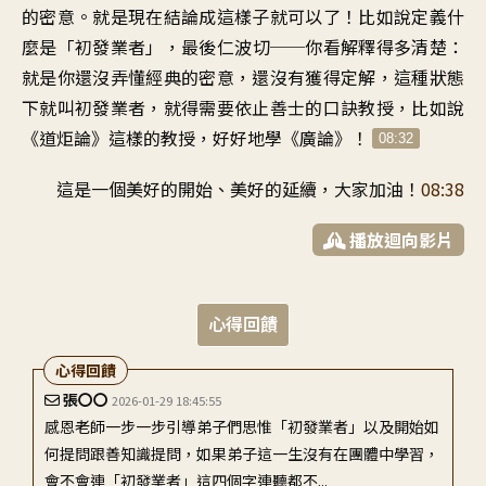
的密意
。
就是現在結論成這樣子就可以了
！
比如說定義什
麼是「初發業者
」，
最後仁波切
──
你看解釋得多清楚
：
就是你還沒弄懂經典的密意
，
還沒有獲得定解
，
這種狀態
下就叫初發業者
，
就得需要依止善士的口訣教授
，
比如說
《道炬論》這樣的教授
，
好好地學《廣論
》！
08:32
這是一個美好的開始
、
美好的延續
，
大家加油
！
08:38
播放迴向影片
心得回饋
心得回饋
張〇〇
2026-01-29 18:45:55
感恩老師一步一步引導弟子們思惟「初發業者」以及開始如
何提問跟善知識提問，如果弟子這一生沒有在團體中學習，
會不會連「初發業者」這四個字連聽都不...