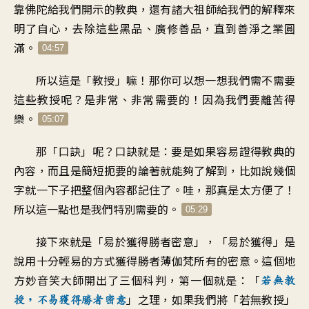
靠
佛陀給我們開示的教典
，
還有諸大祖師給我們的解釋
來
明了自心
，
去除這些黑品
、
廣修善品，直到善淨之業圓
滿
。
04:57
所以這是「教授」嘛
！
那你可以想一想
我們需不需要
這些教授呢
？
是非常、非常需要的
！
因為我們要離苦得
樂
。
05:07
那「口訣」呢
？
口訣就是
：
要是如果容易證得教典的
內容
，
而且是簡短扼要的論著
就能夠了解到
，
比如說幾個
字就一下子
把整個內容都記住了
。
哇，那真是太方便了
！
所以
這一點也是我們
特別需要的
。
05:29
接下來就是
「
易於獲得勝者密意
」，「
易於獲得
」
是
說用十分輕易的方式
獲得勝者薄伽梵所有的密意
。
這個地
方
妙音笑大師開出了三個科判
，
第一個就是
：「
若無教
」之理
，
如果我們將「若無教授
」
授
，
不易獲得勝者密意