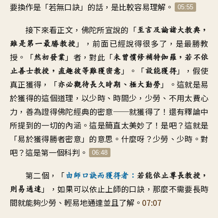
要換作是「若無口訣」的話
，
是比較容易理解
。
05:55
接下來看正文
，
佛陀所宣說的
「
至言及論諸大教典
，
」，
前面已經說得很多了
，
是最勝教
雖是第一最勝教授
授
。「
」者
，
對此
「
然初發業
未曾慣修補特伽羅
，
若不依
」。「
」，
假使
止善士教授
，
直趣彼等難獲密意
設能獲得
真正獲得
，「
」。
這就是易
亦必觀待長久時期
、
極大勤勞
於獲得的這個道理
，
以少時
、
時間少
，
少勞、不用太費心
力
，
善為證得佛陀經典的密意
──
就獲得了
！
還有釋論中
所提到的
一切的內涵
。
這是簡直太美妙了！是吧
？
這就是
「
易於獲得勝者密意」的意思
。
什麼呀
？
少勞、少時
。
對
吧
？
這是第一個科判
。
06:48
第二個，「
由師口訣而獲得者
：
若能依止尊長教授
，
」，
如果可以依止上師的口訣
，
那麼不需要長時
則易通達
間
就能夠少勞、輕易地
通達並且了解
。
07:07