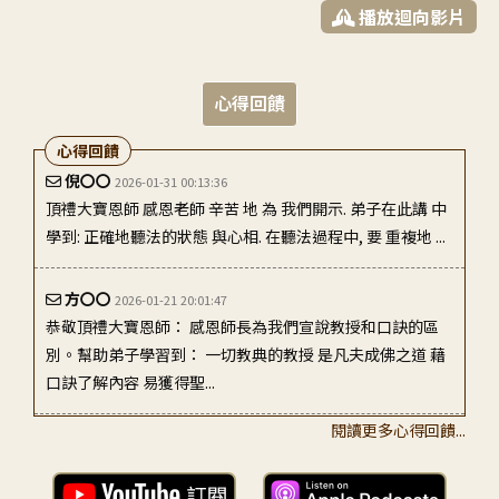
播放迴向影片
心得回饋
心得回饋
倪〇〇
2026-01-31 00:13:36
頂禮大寶恩師 感恩老師 辛苦 地 為 我們開示. 弟子在此講 中
學到: 正確地聽法的狀態 與心相. 在聽法過程中, 要 重複地 ...
方〇〇
2026-01-21 20:01:47
恭敬頂禮大寶恩師： 感恩師長為我們宣說教授和口訣的區
別。幫助弟子學習到： 一切教典的教授 是凡夫成佛之道 藉
口訣了解內容 易獲得聖...
閱讀更多心得回饋...
李〇〇
2026-01-22 05:39:40
頂禮敬愛尊貴的大寶恩師，謝謝您提醒弟子，不要只看電腦