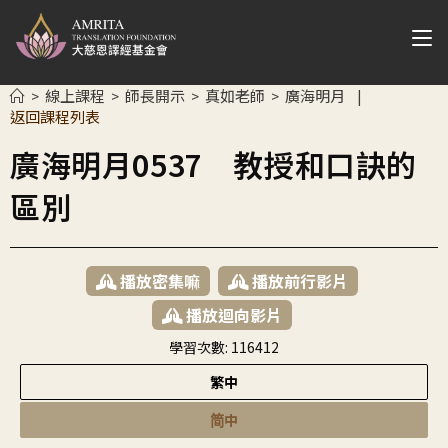
線上課程
師長開示
真如老師
廣海明月
>
>
>
>
|
返回課程列表
廣海明月0537 教授和口訣的
區別
播放密集嘛
播放前行影片
播放迴向影片
學習次數:
116412
繁中
简中