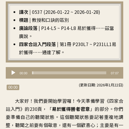
講次 |
0537 (2026-01-22 ~ 2026-01-28)
標題 |
教授和口訣的區別
廣論段落 |
P14-L5 ~ P14-L8 易於獲得……茲當
廣說。
四家合註入門段落 |
第1冊 P230L7 ~ P231LL1易
於獲得……通達了解。
音
00:00
07:07
訊
(更新日期: 2026年1月22日)
播
00:00
放
大家好！
我們要開始學習囉
！
今天準備學習
《
四家合
器
註入門》的
230頁
，「
易於獲得勝者密意
」的部分
。
你們
要準備
自己的聽聞狀態
。
這個聽聞狀態要記著
重複地調
整
，
聽聞之前要有個敬意
，
還有一個歡喜心
；
主要是有一