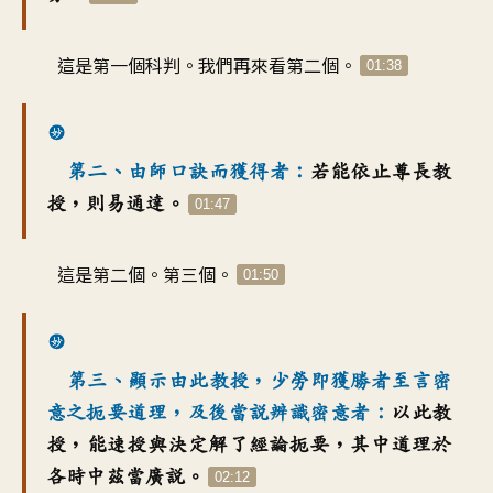
這是第一個科判
。
我們再來看第二個
。
01:38
第二、由師口訣而獲得者
：
若能依止尊長教
授
，
則易通達
。
01:47
這是第二個
。
第三個
。
01:50
第三、顯示由此教授
，
少勞即獲勝者至言密
意之
扼要道理
，
及後當說辨識密意者
：
以此教
授
，
能速授與決定解了
經論扼要
，
其中道理於
各時中茲當廣說
。
02:12