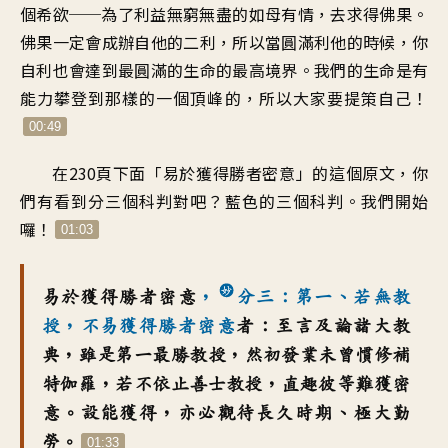
個希欲
──
為了利益無窮無盡的如母有情
，
去求得佛果
。
佛果一定會成辦自他的二利
，
所以當圓滿利他的時候
，
你
自利也會達到最圓滿的
生命的最高境界
。
我們的生命是有
能力
攀登到那樣的一個頂峰的
，
所以大家要提策自己
！
00:49
在230頁下面
「
易於獲得勝者密意」的
這個原文
，
你
們有看到分三個科判對吧
？
藍色的三個科判
。
我們開始
囉
！
01:03
易於獲得勝者密意
，
分三
：
第一
、
若無教
授
，
不易獲得勝者密意
者
：
至言及論諸大教
典
，
雖是第一最勝教授
，
然初發業未曾慣修補
特伽羅
，
若不依止善士教授
，
直趣彼等難獲密
意
。
設能獲得
，
亦必觀待長久時期
、
極大勤
勞
。
01:33