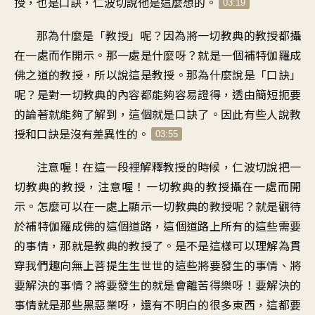
授，也是口訣
，
仁波切說他是這麼想的
。
03:19
那為什麼是「教授」呢
？
因為將一切教典的教授
都攝
在一處而作開示
。
那一處是什麼呀
？
就是一個補特伽羅
成
佛之道的教授
，
所以說這是教授
。
那為什麼說是「口訣」
呢
？
是對一切教典的內容
都能夠容易證得
，
透由簡短扼要
的論著
就能夠了解到
，
這個就是口訣了
。
因此有些人說教
授和口訣
是沒有差異性的
。
03:55
注意喔
！
在這一段裡
解釋教授的時候
，
仁波切說
把一
切教典的教授
，
注意喔
！
一切教典的教授
攝在一處而開
示
。
怎麼可以在
一處上顯示一切教典的教授呢
？
就是觀待
於
補特伽羅成佛的這個道路
，
這個道路上
所有的這些需要
的事情
，
那就是教典的教授了
。
是不是這樣可以理解為
貫
穿我們趣向無上菩提
生生世世的這些
將要發生的事情
、
將
要解決的事情
？
將要發生的就是會
離苦得樂呀
！
要解決的
事情
就是那些黑惡業呀
，
還有不明白的很多東西
，
這都要