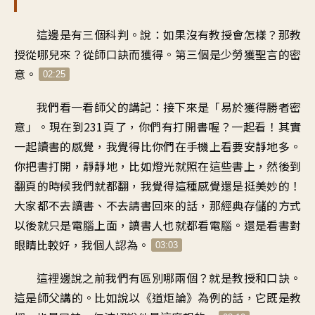
這邊是有三個科判
。
說：如果沒有教授會怎樣
？
那教
授從哪兒來
？
從師口訣而獲得
。
第三個是少勞
獲聖言的密
意
。
02:25
我們看一看師父的講記
：
接下來是
「
易於獲得勝者密
意
」。
現在到231頁了
，
你們有打開書喔？一起看
！
其實
一起讀書的感覺
，
我覺得比你們在手機上看要
安靜地多
。
你把書打開
，
靜靜地
，
比如燈光就照在這些書上
，
然後到
翻頁的時候
我們就都翻，我覺得
這種感覺還是挺美妙的
！
大家都不去讀書
、
不去請書回來的話
，
那經典存儲的方式
以後就只是電腦上面
，
讀書人也就都看電腦
。
還是看書對
眼睛比較好
，
我個人認為
。
03:03
這裡邊說
之前我們有區別哪兩個
？
就是教授和口訣
。
這是師父講的
。
比如說以《道炬論》為例的話
，
它既是教