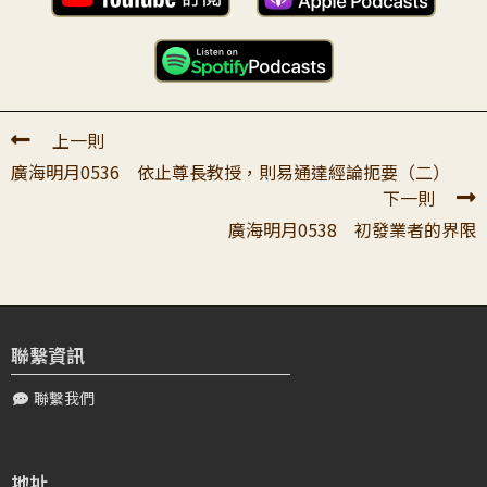
螢幕，而是要看書，大家一起靜靜閱讀、翻頁，感受真的很
好，感謝您的提醒。也感謝您提醒弟子，...
邱〇〇
2026-01-23 10:14:15
敬禮上師.非常感恩老師為我思惟引導第537講的內容.我聽聞
上一則
之後內心非常的歡喜.因為這一講又回到學習四家合註入門
廣海明月0536 依止尊長教授，則易通達經論扼要（二）
的內容的緣故.我有準備好自己的...
下一則
廣海明月0538 初發業者的界限
田〇〇
2026-03-05 01:58:26
頂禮師長三寶: 感謝善知識提策及宣說法要讓我們可以:<易
於獲得聖者密意，以少時、時間少，少勞、不用太費心力，
善為證得佛陀經典的密意>，不然...
聯繫資訊
蕭〇〇
2026-01-28 22:53:44
聯繫我們
頂禮大寶恩師， 學習這一講的時候，不斷在思考為什麼需
要把教授和口訣區分呢？這樣的用意為何？當老師先提到：
「將一切教典的教授都攝在一處而作開...
地址