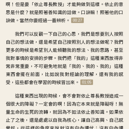
啊
！
但是要「依止尊長教授
」
才能夠做到這樣
。
依止的意
思是什麼
？
就是照著善知識的話做
。
口訣嘛！照著他的口
訣做
。
當然你要經過一番辨析
。
00:27
我們可以反觀一下自己的心思
，
我們是想要
別人按照
自己的想法做
，
還是希望
自己按照別人的想法做呢
？
我們
更多的時候是希望
別人能傾聽我的想法、我的思路
，
甚至
我對事情的安排的步驟
。
我們把「我的」這種東西
放得非
常非常重要
，
不可避免地就是
「
我的、我的、我的
」
這種
東西會擺在前面
，
比如說我對經論的理解
，
還有我的感
受
，
這些都會在學習的時候冒出來
。
01:05
這種東西出現的時候
，
會不會對依止尊長教授
造成一
個很大的障礙
？
一定會的啊
！
因為它本來就是障礙呀
！
無
量生命的生死的流轉
，
就因為不如法依止善知識
。
如果依
止了之後
，
還是處處以自我為核心
，
讓自己高興、自己感
覺好
，
從這樣的角度來說
就沒有向內調伏
；
沒有向內調