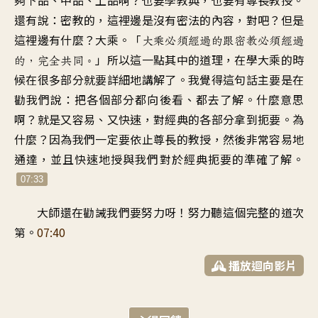
還有說：密教的
，
這裡邊是沒有密法的內容
，
對吧
？
但是
這裡邊有什麼？大乘
。「
大乘必須經過的
跟密教必須經過
」
所以這一點其中的道理
，
在學大乘的時
的
，
完全共同
。
候在很多部分
就要詳細地講解了
。
我覺得這句話
主要是在
勸我們說
：
把各個部分都向後看
、
都去了解
。
什麼意思
啊
？
就是又容易、又快速
，
對經典的各部分拿到扼要
。
為
什麼
？
因為我們一定要
依止尊長的教授
，
然後非常容易地
通達
，
並且快速地授與我們
對於經典扼要的準確了解
。
07:33
大師還在勸誡我們要努力呀
！
努力聽這個完整的道次
第
。
07:40
播放迴向影片