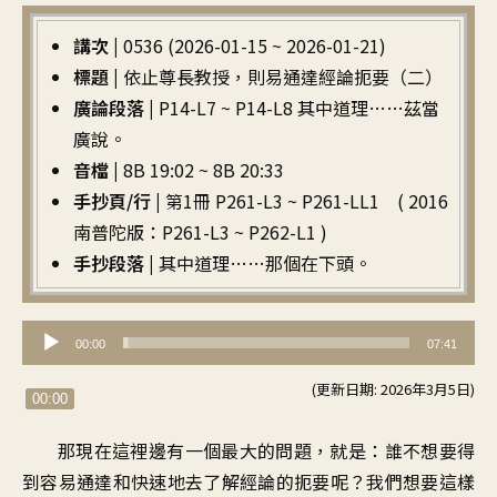
講次 |
0536 (2026-01-15 ~ 2026-01-21)
標題 |
依止尊長教授，則易通達經論扼要（二）
廣論段落 |
P14-L7 ~ P14-L8 其中道理……茲當
廣說。
音檔 |
8B 19:02 ~ 8B 20:33
手抄頁/行 |
第1冊 P261-L3 ~ P261-LL1 ( 2016
南普陀版：P261-L3 ~ P262-L1 )
手抄段落 |
其中道理……那個在下頭。
音
00:00
07:41
訊
(更新日期: 2026年3月5日)
播
00:00
放
那現在這裡邊有一個
最大的問題，就是
：
誰不想要得
器
到容易通達
和快速地去了解經論的扼要呢
？
我們想要這樣