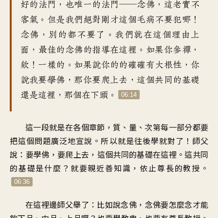
好的法門
，
也唯一的法門──念佛
，
這老實不
客氣
。
但是我們絕對
剛才這個毛病不要犯哪
！
念佛，別的都不要了
。
我們就在這個理由上
面
，
最佳的念佛的指導在這裡
。
如果你參禪
，
欸！一樣的
。
如果說你的的確確有大根性
，
你
說我要學佛
，
那你要爬上去
，
這個共同的基礎
還是這裡
，
那個在下頭
。
06:14
這一段就是在各個章節
，
質、量、次第每一部分
都要
把這個問題廣泛地宣說
。
所以就是往後學就對了
！
師父
說：要學佛，要爬上去
，
這個共同的基礎在這裡
。
這共同
的基礎是什麼
？
就要親近善知識
，
依止尊長的教授
。
06:36
在這裡邊師父舉了
：
比如說念佛
，
念佛要怎麼念才能
夠
下品、中品、上品啊
？
也要學教典
，
也要有尊長教授
。