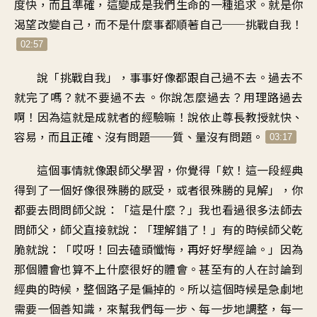
度快，而且準確
，
這變成是我們生命的一種追求
。
就是你
渴望改變自己
，
而不是什麼事都順著自己
──
挑戰自我
！
02:57
說「挑戰自我
」，
事事好像都跟自己過不去
。
過去不
就完了嗎
？
就不要過不去
。
你說怎麼過去
？
用理路過去
啊
！
因為這就是成就者的經驗嘛
！
說依止尊長教授就快、
容易
，
而且正確、沒有問題
──
質、量沒有問題
。
03:17
這個事情就像跟師父學習
，
你覺得「欸
！
這一段經典
得到了一個
好像很殊勝的感受
，
或者很殊勝的見解
」，
你
都要去問問師父說
：「
這是什麼
？」
我也看過很多法師去
問師父
，
師父直接就說：「理解錯了
！」
有的時候師父乾
脆就說
：「
哎呀！回去磕頭懺悔
，
再好好學經論
。」
因為
那個體會
也算不上什麼很好的體會
。
甚至有的人
在討論到
經典的時候
，
整個路子是偏掉的
。
所以這個時候是
急劇地
需要一個善知識
，
來幫我們
每一步、每一步地調整
，
每一