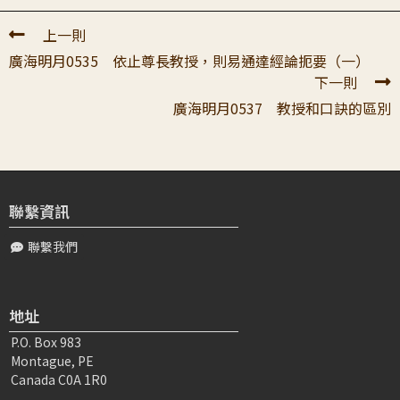
林〇〇
2026-01-14 17:12:31
上一則
老師：「這共同的基礎是什麼？就要親近善知識，依止尊長
廣海明月0535 依止尊長教授，則易通達經論扼要（一）
的教授」弟子20年在這段都溜過去。很感恩老師教導，點醒
下一則
弟子。
廣海明月0537 教授和口訣的區別
林〇〇
2026-01-20 04:56:48
1、想要得到容易和快速了解經論的扼要則易通達，但是要
依止尊長教授才能夠做到，要照著善知識口訣做依止尊長教
授。 2、因為它本來就是障礙呀，無...
聯繫資訊
聯繫我們
方〇〇
2026-01-14 19:11:19
恭敬頂禮大寶恩師： 感恩師長為我們宣說依止尊長教授，
則易通達經論扼要（二）。幫助弟子學習到： 學我常離樂
地址
得苦 依師才離苦得樂 挑戰自...
P.O. Box 983
Montague, PE
吳〇〇
2026-04-17 05:42:26
Canada C0A 1R0
要了解經論的扼要就是要照著善知識的話做，慢慢修正，才