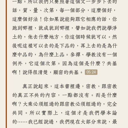
一點
。
所以我們只要照著這個文
一步步下去的
話
，
質、量、次第，每一個部分
，
這麼個好，
這麼個好法
！
你如果說能夠跟它相應的話
，
你
跑到哪裡，就成就到哪裡
，
譬如說我們說學淨
土的
，
他去什麼地方
，
你這個時候就可以
。
然
後呢這樣可以去的是下品的
，
再上去的是為什
麼中品的
，
為什麼上品
。
參禪、學教沒有一個
例外
，
它這個次第
。
因為這個是什麼？共基
啊
！
說得很清楚，顯密的共基
。
05:24
真正說起來
，
這本書裡邊
，
密教
，
跟密教
的真正不共的內容
，
一點都沒有。而是什麼
啊
？
大乘必須經過的
跟密教必須經過的
，
完全
共同
。
所以實際上
，
這個才是我們學本論
的
……
我已經說過
，
我們現在大部分來說
，
最