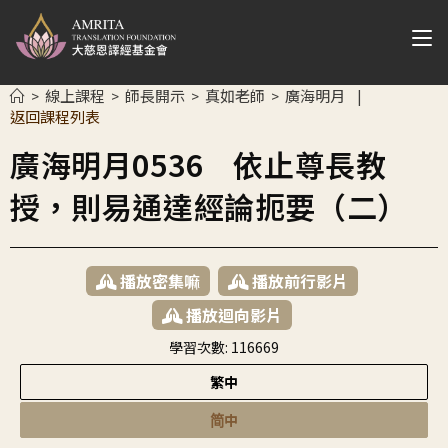
線上課程
師長開示
真如老師
廣海明月
>
>
>
>
|
返回課程列表
廣海明月0536 依止尊長教
授，則易通達經論扼要（二）
播放密集嘛
播放前行影片
播放迴向影片
學習次數:
116669
繁中
简中