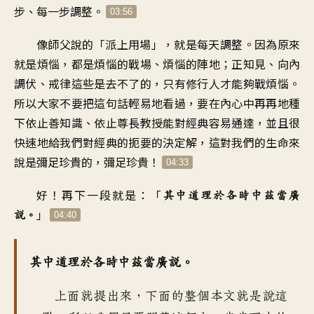
步、每一步調整
。
03:56
像師父說的「派上用場
」，
就是每天調整
。
因為原來
就是煩惱
，
都是煩惱的戰場、煩惱的陣地
；
正知見、向內
調伏、戒律
這些是去不了的
，
只有修行人才能夠戰煩惱
。
所以大家不要把這句話
輕易地看過
，
要在內心中再再地種
下
依止善知識、依止尊長教授
能對經典容易通達
，
並且很
快速地給我們
對經典的扼要的決定解
，
這對我們的生命來
說
是彌足珍貴的，彌足珍貴
！
04:33
好！再下一段就是
：「
其中道理於各時中茲當廣
」
說
。
04:40
其中道理於各時中茲當廣說
。
上面就提出來
，
下面的整個本文就是說這