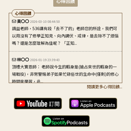
心得回饋
心得回饋
黃〇〇
2026-03-10 08:44:50
請益老師，536講有段「去不了的」老師您的所詮，我們可
以用沒有了修學正知見、向內調伏、戒律，是去除不了煩惱
嗎？還是怎麼理解為佳呢？ 「正知...
林〇〇
2026-01-19 23:39:43
頂禮大寶恩師： 老師說今生的暇身是(搶占來世的暇身的一
場戰役)，非常警惕弟子如果忙碌俗世的生命中(僅剩)的修心
時間來學習，此...
閱讀更多心得回饋...
冼〇〇
2026-01-15 07:04:06
敬呈大寶恩師: 弟子十分希求在每天嘗試背誦廣論原文，並
隨文想運用觀察慧串習依止法及思惟聞法勝利，祈願成為具
相佛弟子，每天的0.01進步是仍...