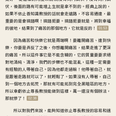
伏
，
後面的路有可能
增上生就是拿不到的
。
經典上說的
，
如果不依止善知識教授的話
就會走遠路
，
不容易通達
，
最
重要的是會搞錯啊
！
搞錯扼要
。
搞錯扼要就是
，
將到幸福
的彼地
，
結果到了痛苦的那個地方
，
它就是反的
！
01:53
因為痛苦和快樂它就是兩端啊
！
要離開痛苦、達到快
樂
，
你要是弄反了之後
，
你想離開痛苦
，
結果走進了更深
的痛苦
。
所以這件事它是不能含糊的
，
它的質量要要求
絕
對地清純、清淨
，
我們的步驟也不能混亂
，
這種一定需要
有經驗的人
帶著自己
。
因為他都走過嘛
！
他帶著自己
，
就
是跟著走路就可以了
，
就輕鬆了
。
如果沒有人帶著
，
自己
到一個地方去拓荒
，
那就有可能拓到
完全黑暗區的地方
。
所以幸虧依止尊長教授
能做到這樣
，
萬一還沒有個辦法，
那就慘了
！
02:38
所以對我們來說
，
能夠知道依止尊長教授的容易
和速