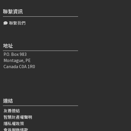
所以雖然跟儒學背書平台有串習毘缽...
聯繫資訊
聯繫我們
魏〇〇
2025-11-02 11:29:15
「如果能像善知識那樣看待自己的努力的方式，定義自己努
力的這個價值，我覺得是很美好的！不要一直很倔強，就認
地址
為自己感覺到的是對的。在修行的這條路...
P.O. Box 983
Montague, PE
林〇〇
2025-12-20 05:05:18
Canada C0A 1R0
頂禮大寶恩師，透過儲訓班學習用D表聞思與備課，供養師
長 老師理路: 一、依止清淨的口訣，建立經論為無欺最勝教
授之定解。(00:00~0...
連結
林〇〇
2025-10-27 04:03:07
頂禮大寶恩師： 再再思惟老師叮嚀非常重要而且值得抄下
友善連結
來的這一段，非常珍惜能學習到四家合註清淨傳承的每一
智慧財產權聲明
課。謝謝仁波切提到的修行現象...
隱私權政策
會員服務條款