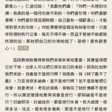
歡喜心
。」
仁波切說：「我跟他們講
：『
你們一天裡的功
課
，
我真的是一個月也做不到的
，
你們要珍惜，你們要歡
喜啊
！
你們要珍惜這個時間
，
自己要有一個歡喜心
，
才能
得到很大的功德
。』
你如果覺得這個沒有絲毫功德
，
只是
寺院裡的例行公事
，
每天不得不做
，
而且不管做不做都無
所謂的話
，
那就把自己的功德給毀了
，
是吧！要有歡喜
心
。」
03:35
這段教授
我覺得對我們非常非常地重要
，
其實值得把
它抄下來
，
出家人可以把它
掛在自己的桌前
。
因為比如對
我們來說
，
背書是不是修行啊
？
背經典、背《辨了義不了
義
》，
乃至背很多論典
，
是不是修行啊
？
並不是急著把它
背會
，
我要考試，考完試簽格
，
簽格完了就好像都不是修
行
。
所以應該慢慢地覺得
背書是修行
。
那辯論是不是修
行
？
討論邪宗、討論自宗
，
都是修行本身
。
修大威德、修
很多法、怙主
，
還有很多儀軌
，
那是不是修行？都是修