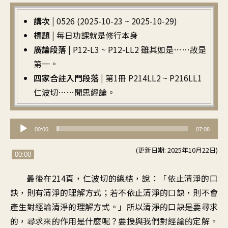
講次 |
0526 (2025-10-23 ~ 2025-10-29)
標題 |
每日功課就是修行本身
廣論段落 |
P12-L3 ~ P12-LL2 雖其如是……故是
第一。
四家合註入門段落 |
第1冊 P214LL2 ~ P216LL1
仁波切……聞思經論。
音
00:00
07:08
訊
(更新日期: 2025年10月22日)
播
00:00
放
最後在214頁
，
仁波切的總結
，
說：「依止清淨的口
器
訣
，
則有清淨的理解方式
；
若不依止清淨的口訣
，
則不會
產生對經論
清淨的理解方式
。」
所以清淨的口訣是要尋求
的
，
尋求來的作用是什麼呢
？
要授與我們對經論的定解
。