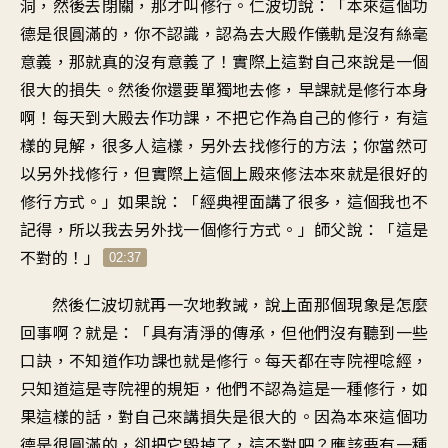
洞
，
然後去閉關，那才叫修行
。
仁波切說
：「
本來這個功
德是很圓滿的
，
你不認識
，
認為去大殿作儀軌
是沒有絲毫
意義
，
那就真的沒有意義了
！
實際上這對自己來說
是一個
很大的損失
。
然後你還要單獨地去修
，
早課就是修行本身
啊
！
每天到大殿去作功課
，
不把它作為自己的修行
，
有這
樣的見解
，
很多人這樣
，
另外去找修行的方法
；
你當然可
以另外找修行
，
但實際上這個上殿來修法
本來就是很好的
修行方式
。」
如果說：「經典裡面講了很多
，
這個我也不
記得
，
所以我去另外找一個修行方式
。」
師父說：「這是
不對的
！」
02:37
然後仁波切就再一次地教誡
，
說上面那個現象是怎麼
回事啊
？
就是：「具有清淨的傳承
，
但他們沒有聽到一些
口訣
，
不知道作功課也就是修行
。
每天都在寺院裡唸經
，
只知道這是寺院裡的規矩
，
他們不認為這是一種修行
，
如
果這樣的話
，
對自己來講損失是很大的
。
因為本來這個功
德是很圓滿的
，
卻把它毀掉了
，
這不對吧
？
應該要有一種