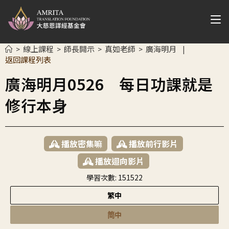
線上課程
師長開示
真如老師
廣海明月
>
>
>
>
|
返回課程列表
廣海明月0526 每日功課就是
修行本身
播放密集嘛
播放前行影片
播放迴向影片
學習次數:
151522
繁中
简中