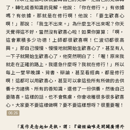
了
，
轉化成善知識的見解
。
他說：「你在修行
。」
有依據
嗎？有依據
，
那就是在修行啊
！
他說：「要生歡喜心
啊
！」
那說：「我生不出來
。」
為什麼生不出來呢
？
你天
天覺得這不好
，
當然沒有歡喜心啦
！
如果你算算
：「
啊，
這會累積多少功德
！
上師都很歡喜啊
！
仁波切都很高
興
。」
那自己慢慢、慢慢地
就開始生歡喜心了
，
甚至有人
一下子
就開始生歡喜心了
，
他突然明白了
：「
喔！原來我
就走在正確的路上
，
我還急什麼呀？我就在修行
！」
所以
每上一堂早晚課
、
背書、辯論，甚至看經典
，
都是修行
啊
！
這都可以用歡喜心
，
甚至可以拿這些所有所做的
去供
養十方諸佛
、
所有的善知識
，
還修了一份供養
，
然後自己
要隨喜
。
這樣的話，也不會焦慮
，
你會收穫很多很多歡喜
心
。
大家要不要這樣做啊
？
要不要這樣想呀
？
很重要喔
！
06:26
「
莫作是念起如是執
，
謂
：『
諸經論唯是開闢廣博外