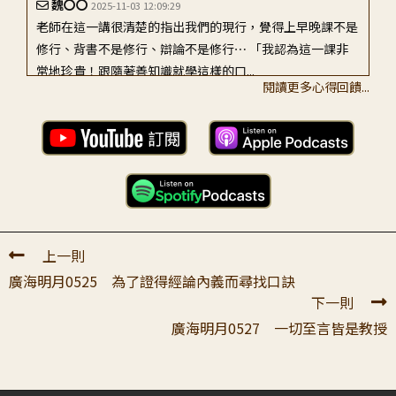
魏〇〇
2025-11-03 12:09:29
老師在這一講很清楚的指出我們的現行，覺得上早晚課不是
修行、背書不是修行、辯論不是修行⋯ 「我認為這一課非
常地珍貴！跟隨著善知識就學這樣的口...
閱讀更多心得回饋...
邱〇〇
2025-10-25 01:23:23
敬禮上師.非常感恩老師為我思惟引導第526講的內容.我聽聞
之後內心非常的歡喜.印象深刻的就是仁波切所講故事.使我
體會到實際上這個上殿來修法本...
方〇〇
2025-10-22 22:56:02
上一則
恭敬頂禮大寶恩師： 感恩師長為我們宣說每日功課就是修
廣海明月0525 為了證得經論內義而尋找口訣
行本身。幫助弟子學習到： 早課即修行本身 若視早課非修
下一則
行 另外找修行方法 師父...
廣海明月0527 一切至言皆是教授
陳〇〇
2025-10-25 09:28:03
恭敬頂禮大寶恩師： 感恩 老師為我說法，老師說我們要依
循大師及諸佛菩薩給我們的學修次第學習，先修止再修觀，