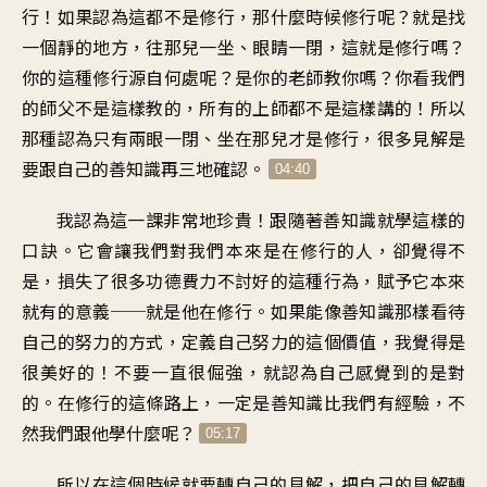
行
！
如果認為這都不是修行
，
那什麼時候修行呢
？
就是找
一個靜的地方
，
往那兒一坐、眼睛一閉
，
這就是修行嗎
？
你的這種修行源自何處呢
？
是你的老師教你嗎
？
你看我們
的師父不是這樣教的
，
所有的上師都不是這樣講的
！
所以
那種認為只有兩眼一閉
、
坐在那兒才是修行
，
很多見解是
要跟自己的善知識
再三地確認
。
04:40
我認為這一課非常地珍貴
！
跟隨著善知識就學這樣的
口訣
。
它會讓我們對我們
本來是在修行的人
，
卻覺得不
是
，
損失了很多功德
費力不討好的這種行為
，
賦予它本來
就有的意義
──
就是他在修行
。
如果能像善知識那樣
看待
自己的努力的方式
，
定義自己努力的這個價值
，
我覺得是
很美好的
！
不要一直很倔強
，
就認為自己感覺到的是對
的
。
在修行的這條路上
，
一定是善知識比我們有經驗
，
不
然我們跟他學什麼呢
？
05:17
所以在這個時候
就要轉自己的見解
，
把自己的見解轉