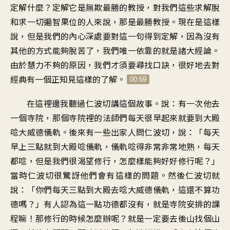
定解什麼
？
定解它是無欺最勝的教授
，
對我們這些求解脫
和求一切遍智果位的人來說
，
那是最勝教授
。
現在是這樣
說
，
但是我們的內心深處
要對這一句得到定解
，
因為沒有
其他的方式
能夠脫苦了
，
我們唯一依靠的就是諸大經論
。
由於慧力不夠的原因
，
我們才須要尋找口訣
，
很好地去對
經典
有一個正知見這樣的了解
。
00:59
在這裡邊
我聽過仁波切講這個故事
。
說：有一次他去
一個寺院
，
那個寺院裡的法師們
每天很早起來
就要到大殿
唸大威德儀軌
。
後來有一些出家人問仁波切
，
說：「每天
早上三點
就到大殿唸儀軌
，
儀軌唸得非常非常地熟
，
每天
都唸
，
但是我們很渴望修行
，
怎麼樣能夠好好修行呢
？」
當時仁波切很驚訝
他們會有這樣的問題
。
然後仁波切就
說
：「
你們每天三點到大殿
去唸大威德儀軌
，
這還不算功
德嗎
？」
有人認為這一點功德都沒有
，
就是寺院安排的課
程嘛
！
那修行的時候怎麼辦呢
？
就是一定要去後山找個山