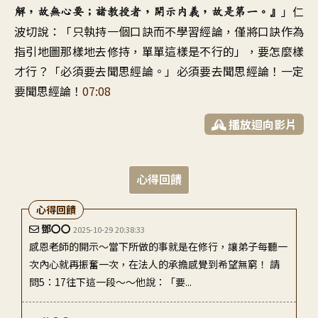
」
仁
解
，
故無心要
；
諸教授者
，
開示內義
，
故是第一
。』
波切說
：「
只執持一個口訣而不學習經論
，
僅將口訣作為
指引地圖那樣地去修持
，
單單這樣是不行的
」，
要怎麼樣
才行
？「
必須要去聞思經論
。」
必須要去聞思經論
！
一定
要聞思經論
！
07:08
播放迴向影片
心得回饋
心得回饋
鄧〇〇
2025-10-29 20:38:33
感恩老師的開示～當下所做的事就是在修行，讓弟子每聽一
次內心就再振奮一次，在法人的承擔感覺到希望無窮！ 請
問5：17往下這一段～～他說：「要...